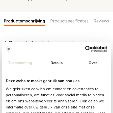
Productomschrijving
Productspecificaties
Reviews
De Bloomingville Hazem kast is een decoratieve en functionele
kast die charme toevoegt aan elke kamer. De kast is gemaakt van
hout met een elegante, vintage afwerking en heeft een warme en
rustieke uitstraling. Afmeting 50x80x14cm
Toestemming
Details
Over
Afmeting: lengte 50 x hoogte 80 x breedte 14cm
Materiaal: hout, mdf, ijzer, glas
Kleur: wit
Overige: reinigen met een vochtige doek. De kast heeft een
Deze website maakt gebruik van cookies
vintage/verweerde look.
We gebruiken cookies om content en advertenties te
PRODUCTSPECIFICATIES
personaliseren, om functies voor social media te bieden
en om ons websiteverkeer te analyseren. Ook delen we
informatie over uw gebruik van onze site met onze
Artikelnummer
82069442
partners voor social media, adverteren en analyse. Deze