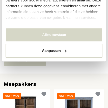
partners kunnen deze gegevens combineren met andere
SKU
82069442
informatie die u aan ze heeft verstrekt of die ze hebben
verzameld op basis van uw gebruik van hun services.
EAN
5711173362073
Alles toestaan
Reviews
Er zijn nog geen reviews geschreven over dit product..
Aanpassen
Schrijf je eigen review
Meepakkers
SALE 25%
SALE 25%