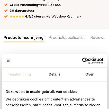
Gratis verzending
vanaf EUR 100,-
30 dagen
retour
★★★★★
4,5/5 sterren
via Webshop Keurmerk
Productomschrijving
Productspecificaties
Reviews
De Bloomingville Heikki kopjes zijn de perfecte aanvulling op jouw
collectie mokken. Maak ieder koffie- of theemoment een stukje
specialer. Wordt geleverd in een set van 6 stuks. Afmeting
9,5x7,5cm
Toestemming
Details
Over
Afmeting: diameter 9,5 x hoogte 7,5cm
Inhoud: 240ml
Materiaal : aardewerk
Deze website maakt gebruik van cookies
Kleur: blauw
Overige: Met de hand gedecoreerd waardoor er per item
We gebruiken cookies om content en advertenties te
verschillen zijn. Geschikt voor in de vaatwasser, oven en
personaliseren, om functies voor social media te bieden
magnetron.