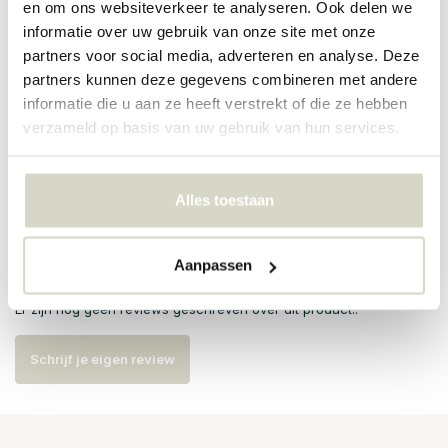
en om ons websiteverkeer te analyseren. Ook delen we
informatie over uw gebruik van onze site met onze
PRODUCTSPECIFICATIES
partners voor social media, adverteren en analyse. Deze
partners kunnen deze gegevens combineren met andere
Artikelnummer
82060875
informatie die u aan ze heeft verstrekt of die ze hebben
verzameld op basis van uw gebruik van hun services.
SKU
82060875
EAN
5711173321292
Alles toestaan
Reviews
Aanpassen
Er zijn nog geen reviews geschreven over dit product..
Schrijf je eigen review