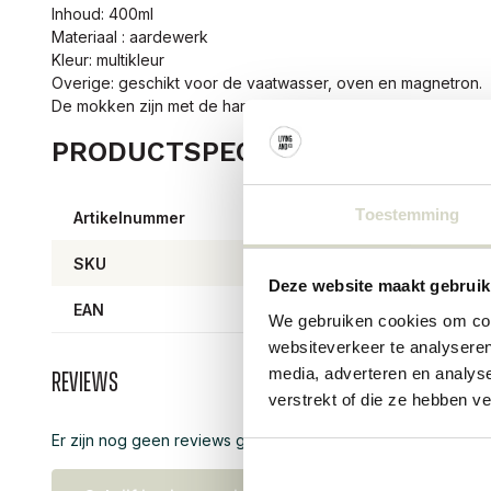
Inhoud: 400ml
Materiaal : aardewerk
Kleur: multikleur
Overige: geschikt voor de vaatwasser, oven en magnetron.
De mokken zijn met de hand gedecoreerd waardoor er per it
PRODUCTSPECIFICATIES
Toestemming
Artikelnummer
82057
SKU
Deze website maakt gebruik
EAN
57111
We gebruiken cookies om cont
websiteverkeer te analyseren
media, adverteren en analys
Reviews
verstrekt of die ze hebben v
Er zijn nog geen reviews geschreven over dit product..