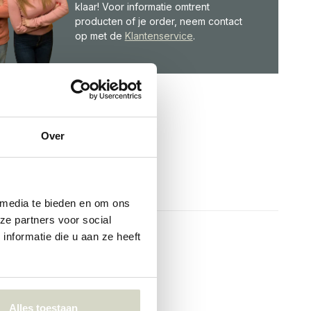
klaar! Voor informatie omtrent
producten of je order, neem contact
op met de
Klantenservice
.
Over
 media te bieden en om ons
ze partners voor social
nformatie die u aan ze heeft
Alles toestaan