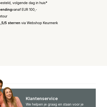
besteld, volgende dag in huis*
zending
vanaf EUR 100,-
etour
,5/5 sterren
via Webshop Keurmerk
Klantenservice
We helpen je graag en staan voor je