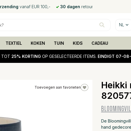
erzending
vanaf EUR 100,-
30 dagen
retour
NL
TEXTIEL
KOKEN
TUIN
KIDS
CADEAU
!
TOT
25% KORTING
OP GESELECTEERDE ITEMS.
EINDIGT 07-08
Heikki
Toevoegen aan favorieten
82057
25%
sale
BLOOMINGVIL
De Bloomingvil
hand gedecoree