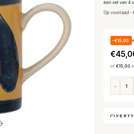
een set van 4 s
Op voorraad - 
-€15,00
€45,0
of
€15,00
i