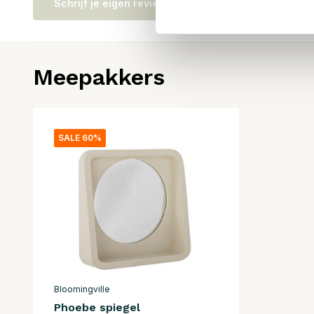
Schrijf je eigen review
Meepakkers
SALE 60%
Bloomingville
Phoebe spiegel