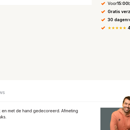
Voor
15:00
Gratis ver
30 dagen
r
★★★★★
4
ws
k en met de hand gedecoreerd. Afmeting
uks.