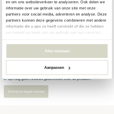
en om ons websiteverkeer te analyseren. Ook delen we
informatie over uw gebruik van onze site met onze
PRODUCTSPECIFICATIES
partners voor social media, adverteren en analyse. Deze
partners kunnen deze gegevens combineren met andere
Artikelnummer
82060376
informatie die u aan ze heeft verstrekt of die ze hebben
verzameld op basis van uw gebruik van hun services.
SKU
EAN
5711173315840
Alles toestaan
Reviews
Aanpassen
Er zijn nog geen reviews geschreven over dit product..
Schrijf je eigen review