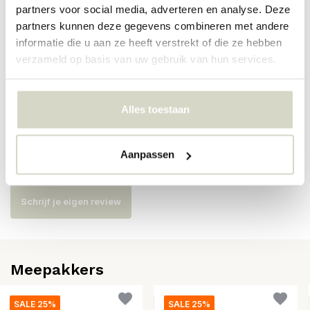
partners voor social media, adverteren en analyse. Deze
Artikelnummer
82051693
partners kunnen deze gegevens combineren met andere
informatie die u aan ze heeft verstrekt of die ze hebben
SKU
verzameld op basis van uw gebruik van hun services.
EAN
5711173275618
Alles toestaan
Reviews
Aanpassen
Er zijn nog geen reviews geschreven over dit product..
Schrijf je eigen review
Meepakkers
SALE 25%
SALE 25%