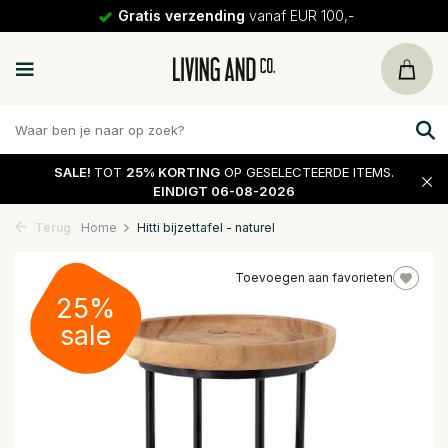
Gratis verzending
vanaf EUR 100,-
SALE!
TOT
25% KORTING
OP GESELECTEERDE ITEMS.
EINDIGT 06-08-2026
Terug
Home
Hitti bijzettafel - naturel
Toevoegen aan favorieten
25%
sale