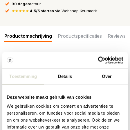
30 dagen
retour
★★★★★
4,5/5 sterren
via Webshop Keurmerk
Productomschrijving
Productspecificaties
Reviews
De Hitti bijzettafel is een tafel uit de nieuwe AW21 collectie van
Bloomingville. De Bloomingville Hitti tafel is gemaakt van ijzer, hout
en rotan. Het tafeltje heeft ruimte om spullen op te bergen.
Toestemming
Details
Over
Afmeting D45xH60 cm
Maat: D45xH60 cm
Materiaal: rotan, hout, ijzer
Deze website maakt gebruik van cookies
Kleur: naturel
Overige: reinigen met een vochtige doek.
We gebruiken cookies om content en advertenties te
personaliseren, om functies voor social media te bieden
PRODUCTSPECIFICATIES
en om ons websiteverkeer te analyseren. Ook delen we
informatie over uw gebruik van onze site met onze