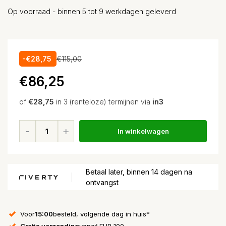
Op voorraad - binnen 5 tot 9 werkdagen geleverd
-€28,75
€115,00
€86,25
of
€28,75
in 3 (renteloze) termijnen via
in3
In winkelwagen
Betaal later, binnen 14 dagen na
ontvangst
Voor
15:00
besteld, volgende dag in huis*
Gratis verzending
vanaf EUR 100,-