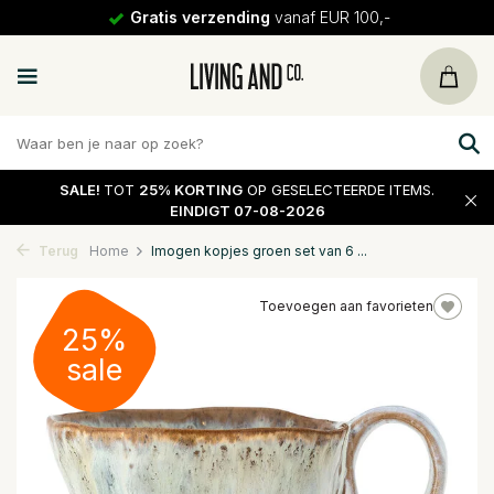
Gratis verzending
vanaf EUR 100,-
SALE!
TOT
25% KORTING
OP GESELECTEERDE ITEMS.
EINDIGT 07-08-2026
Terug
Home
Imogen kopjes groen set van 6 ...
Toevoegen aan favorieten
25%
sale