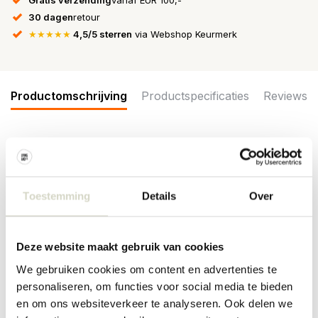
30 dagen
retour
★★★★★
4,5/5 sterren
via Webshop Keurmerk
Productomschrijving
Productspecificaties
Reviews
De Bloomingville Imogen kopjes zijn handgemaakt. Hierdoor is elk
kopje uniek! Wordt geleverd in een set van 6 stuks. Afmeting
8,5x7cm
Toestemming
Details
Over
Afmeting: diameter 8,5 x hoogte 7cm
Inhoud: 175ml
Materiaal: aardewerk
Deze website maakt gebruik van cookies
Kleur: groen
Overige: geschikt voor in de vaatwasser, oven en magnetron. Per
We gebruiken cookies om content en advertenties te
item kunnen er verschillen zijn.
personaliseren, om functies voor social media te bieden
PRODUCTSPECIFICATIES
en om ons websiteverkeer te analyseren. Ook delen we