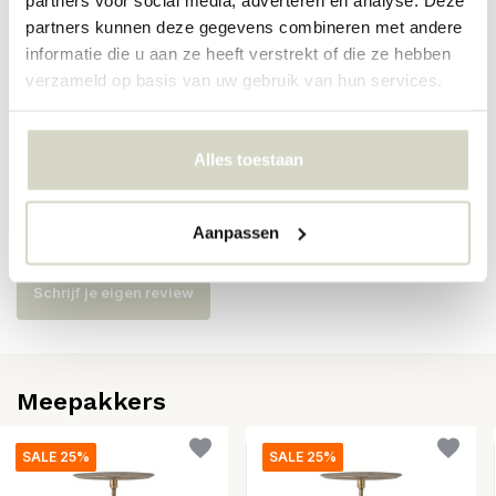
Artikelnummer
82056490
partners kunnen deze gegevens combineren met andere
SKU
informatie die u aan ze heeft verstrekt of die ze hebben
verzameld op basis van uw gebruik van hun services.
EAN
5711173301591
Alles toestaan
Reviews
Aanpassen
Er zijn nog geen reviews geschreven over dit product..
Schrijf je eigen review
Meepakkers
SALE 25%
SALE 25%