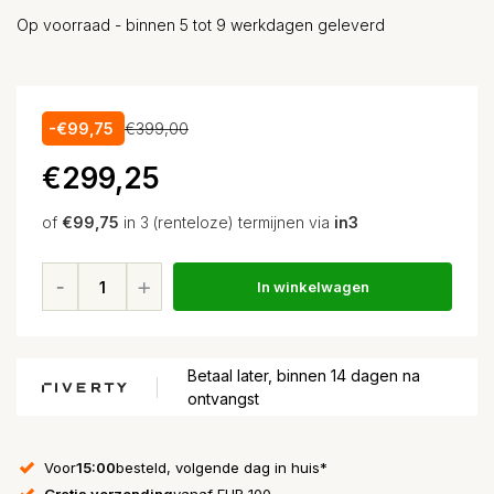
Op voorraad - binnen 5 tot 9 werkdagen geleverd
-€99,75
€399,00
€299,25
of
€99,75
in 3 (renteloze) termijnen via
in3
In winkelwagen
Betaal later, binnen 14 dagen na
ontvangst
Voor
15:00
besteld, volgende dag in huis*
Gratis verzending
vanaf EUR 100,-