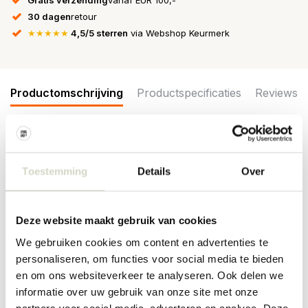
30 dagen
retour
★★★★★
4,5/5 sterren
via Webshop Keurmerk
Productomschrijving
Productspecificaties
Reviews
Lamp uit de nieuwe SS23 creative collectie van Bloomingville. De
Bloomingville Isalina hanglamp is gemaakt van papier en ijzer.
Toestemming
Details
Over
Afmeting 55x55x43cm
Maat: lengte 55 x hoogte 43 x breedte 55cm
Materiaal: ijzer, papier
Deze website maakt gebruik van cookies
Kleur: naturel
Overige: Fitting E27, max 40W. Reinigen met een vochtige doek.
We gebruiken cookies om content en advertenties te
personaliseren, om functies voor social media te bieden
PRODUCTSPECIFICATIES
en om ons websiteverkeer te analyseren. Ook delen we
informatie over uw gebruik van onze site met onze
partners voor social media, adverteren en analyse. Deze