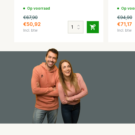
Op voorraad
Op voo
€67,90
€94,90
€50,92
€71,17
Incl. btw
Incl. btw