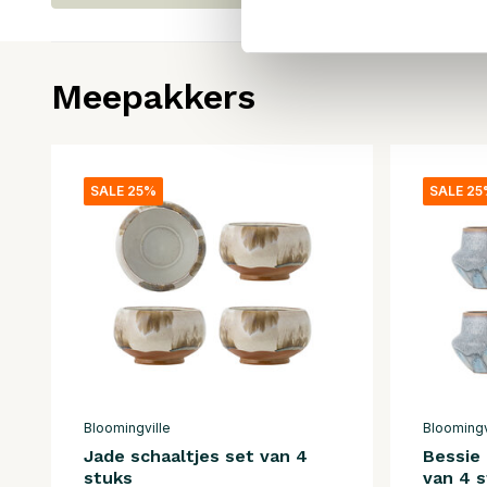
Meepakkers
SALE 25%
SALE 2
Bloomingville
Bloomingv
Jade schaaltjes set van 4
Bessie
stuks
van 4 