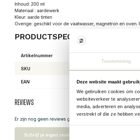
Inhoud: 200 ml
Materiaal : aardewerk
Kleur: aarde tinten
Overige: geschikt voor de vaatwasser, magnetron en oven. Pe
PRODUCTSPECIFICATIES
Artikelnummer
8206
Toestemming
SKU
8206
EAN
57111
Deze website maakt gebruik
We gebruiken cookies om cont
websiteverkeer te analyseren
Reviews
media, adverteren en analys
verstrekt of die ze hebben v
Er zijn nog geen reviews geschreven over dit product..
Schrijf je eigen review