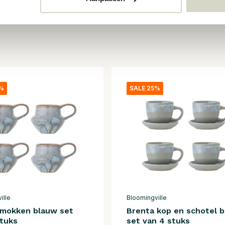
5%
SALE 25%
ille
Bloomingville
 mokken blauw set
Brenta kop en schotel 
stuks
set van 4 stuks