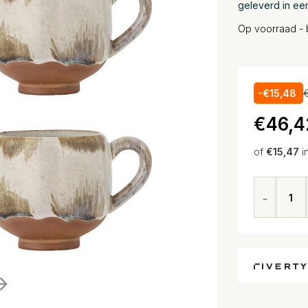
geleverd in ee
Op voorraad - 
-€15,48
€46,4
of
€15,47
i