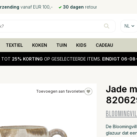
erzending
vanaf EUR 100,-
30 dagen
retour
NL
TEXTIEL
KOKEN
TUIN
KIDS
CADEAU
!
TOT
25% KORTING
OP GESELECTEERDE ITEMS.
EINDIGT 06-08
Jade m
Toevoegen aan favorieten
82062
25%
sale
BLOOMINGVIL
De Bloomingvil
glazuur dat een