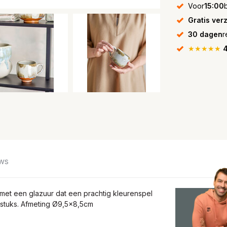
Voor
15:00
Gratis ver
30 dagen
r
★★★★★
4
ws
et een glazuur dat een prachtig kleurenspel
4 stuks. Afmeting Ø9,5x8,5cm