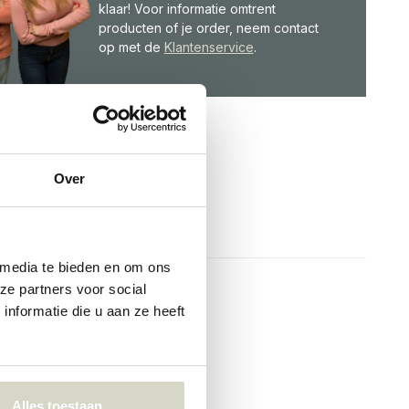
klaar! Voor informatie omtrent
producten of je order, neem contact
op met de
Klantenservice
.
Over
 media te bieden en om ons
ze partners voor social
nformatie die u aan ze heeft
Alles toestaan