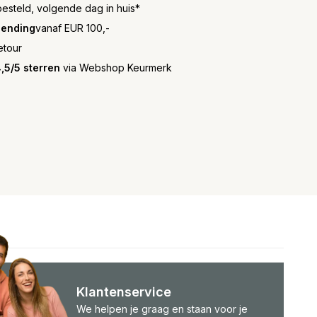
besteld, volgende dag in huis*
zending
vanaf EUR 100,-
etour
,5/5 sterren
via Webshop Keurmerk
Klantenservice
We helpen je graag en staan voor je