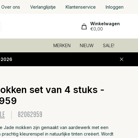
Over ons
Verlanglijstje
Klantenservice
Inloggen
Winkelwagen
€0,00
MERKEN
NIEUW
SALE!
-2026
okken set van 4 stuks -
Toevoeg
959
LE
82062959
le Jade mokken zijn gemaakt van aardewerk met een
 prachtig kleurenspel in natuurlijke tinten creëert. Wordt