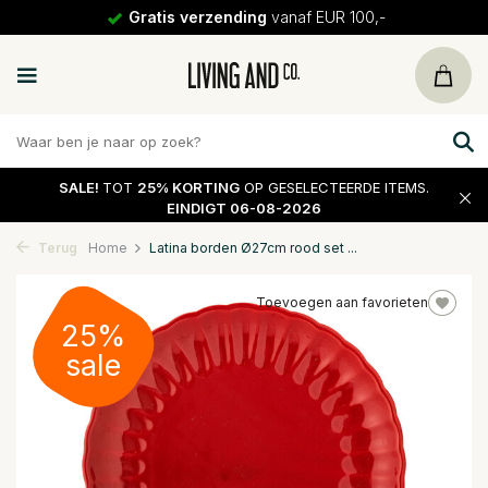
Gratis verzending
vanaf EUR 100,-
SALE!
TOT
25% KORTING
OP GESELECTEERDE ITEMS.
EINDIGT 06-08-2026
Terug
Home
Latina borden Ø27cm rood set ...
Toevoegen aan favorieten
25%
sale