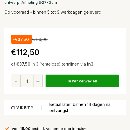
ontwerp. Afmeting Ø27x2cm
Op voorraad - binnen 5 tot 9 werkdagen geleverd
-€37,50
€150,00
€112,50
of
€37,50
in 3 (renteloze) termijnen via
in3
In winkelwagen
Betaal later, binnen 14 dagen na
ontvangst
Voor
15:00
besteld, volgende dag in huis*