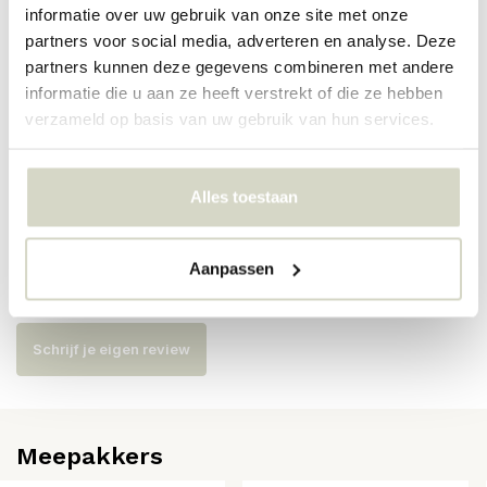
informatie over uw gebruik van onze site met onze
partners voor social media, adverteren en analyse. Deze
Artikelnummer
82061931
partners kunnen deze gegevens combineren met andere
informatie die u aan ze heeft verstrekt of die ze hebben
SKU
82061931
verzameld op basis van uw gebruik van hun services.
EAN
5711173342129
Alles toestaan
Reviews
Aanpassen
Er zijn nog geen reviews geschreven over dit product..
Schrijf je eigen review
Meepakkers