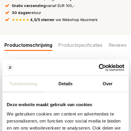
Gratis verzending
vanaf EUR 100,-
30 dagen
retour
★★★★★
4,5/5 sterren
via Webshop Keurmerk
Productomschrijving
Productspecificaties
Reviews
De Bloomingville Latina borden zijn gemaakt van aardewerk en
worden geleverd in een set van 6 stuks. De golvende randen
voegen zowel textuur als een elegante touch toe aan het
Toestemming
Details
Over
ontwerp. Afmeting Ø27x2cm
Afmeting: diameter 27 x hoogte 2cm
Materiaal: aardewerk
Deze website maakt gebruik van cookies
Kleur: rood
Overige: geschikt voor in de vaatwasser, oven en magnetron. Per
We gebruiken cookies om content en advertenties te
item kunnen er verschillen zijn.
personaliseren, om functies voor social media te bieden
en om ons websiteverkeer te analyseren. Ook delen we
PRODUCTSPECIFICATIES