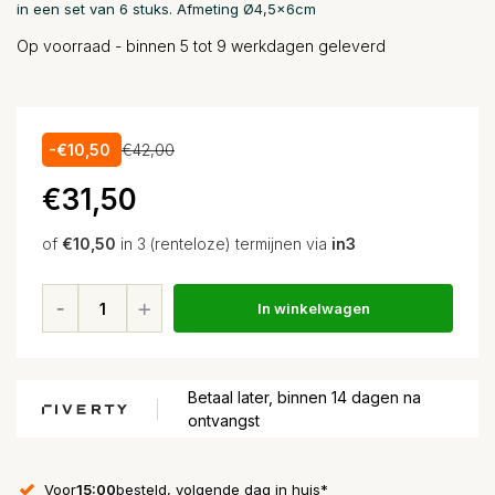
in een set van 6 stuks. Afmeting Ø4,5x6cm
Op voorraad - binnen 5 tot 9 werkdagen geleverd
-€10,50
€42,00
€31,50
of
€10,50
in 3 (renteloze) termijnen via
in3
In winkelwagen
Betaal later, binnen 14 dagen na
ontvangst
Voor
15:00
besteld, volgende dag in huis*