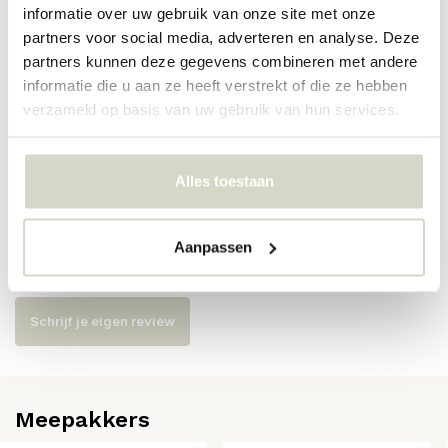
informatie over uw gebruik van onze site met onze
partners voor social media, adverteren en analyse. Deze
Artikelnummer
82061928
partners kunnen deze gegevens combineren met andere
informatie die u aan ze heeft verstrekt of die ze hebben
SKU
82061928
verzameld op basis van uw gebruik van hun services.
EAN
5711173342105
Alles toestaan
Reviews
Aanpassen
Er zijn nog geen reviews geschreven over dit product..
Schrijf je eigen review
Meepakkers