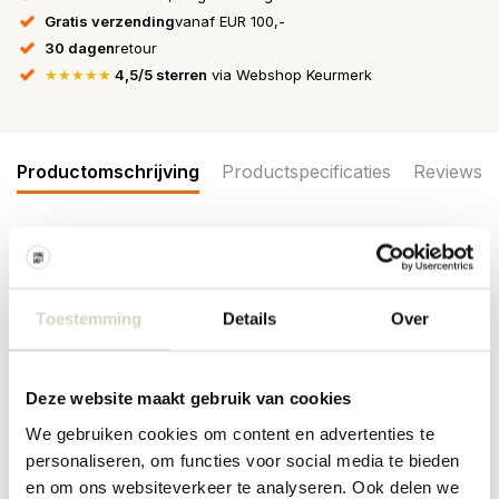
Gratis verzending
vanaf EUR 100,-
30 dagen
retour
★★★★★
4,5/5 sterren
via Webshop Keurmerk
Productomschrijving
Productspecificaties
Reviews
De Bloomingville Latina eierdoppen zijn een charmante
toevoeging aan de ontbijttafel. De eierdop is gemaakt van
aardewerk en geglazuurd in een prachtige kleur. Wordt geleverd
Toestemming
Details
Over
in een set van 6 stuks. Afmeting Ø4,5x6cm
Afmeting: diameter 4,5 x hoogte 6cm
Materiaal: aardewerk
Deze website maakt gebruik van cookies
Kleur: blauw
Overige: geschikt voor in de vaatwasser, magnetron en oven. Per
We gebruiken cookies om content en advertenties te
item kunnen er verschillen zijn.
personaliseren, om functies voor social media te bieden
en om ons websiteverkeer te analyseren. Ook delen we
PRODUCTSPECIFICATIES