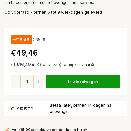
om te combineren met het overige Linne servies.
Op voorraad - binnen 5 tot 9 werkdagen geleverd
-€16,49
€65,95
€49,46
of
€16,49
in 3 (renteloze) termijnen via
in3
In winkelwagen
Betaal later, binnen 14 dagen na
ontvangst
Voor
15:00
besteld, volgende dag in huis*