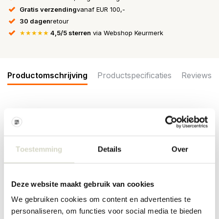
Gratis verzending
vanaf EUR 100,-
30 dagen
retour
★★★★★
4,5/5 sterren
via Webshop Keurmerk
Productomschrijving
Productspecificaties
Reviews
Set van 6 schaaltjes. De Bloomingville Linne schalen zijn gemaakt
van aardewerk en hebben een diameter van 10,5cm en 5cm
hoog. Geschikt voor in de vaatwasser, oven en magnetron. Leuk
om te combineren met het overige Linne servies.
Toestemming
Details
Over
Afmeting: diameter 10,5cm x hoogte 5cm
Inhoud: 210ml
Materiaal : aardewerk
Deze website maakt gebruik van cookies
Kleur: brons
Overige: Geschikt voor de vaatwasser, oven en magnetron. per
We gebruiken cookies om content en advertenties te
item kunnen er verschillen zijn.
personaliseren, om functies voor social media te bieden