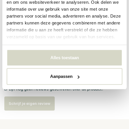
en om ons websiteverkeer te analyseren. Ook delen we
informatie over uw gebruik van onze site met onze
PRODUCTSPECIFICATIES
partners voor social media, adverteren en analyse. Deze
partners kunnen deze gegevens combineren met andere
Artikelnummer
82055874
informatie die u aan ze heeft verstrekt of die ze hebben
verzameld op basis van uw gebruik van hun services.
SKU
EAN
5711173295487
Alles toestaan
Reviews
Aanpassen
Er zijn nog geen reviews geschreven over dit product..
Schrijf je eigen review