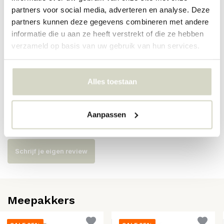
partners voor social media, adverteren en analyse. Deze
Artikelnummer
82062695
partners kunnen deze gegevens combineren met andere
informatie die u aan ze heeft verstrekt of die ze hebben
SKU
82062695
verzameld op basis van uw gebruik van hun services.
EAN
5711173339310
Alles toestaan
Reviews
Aanpassen
Er zijn nog geen reviews geschreven over dit product..
Schrijf je eigen review
Meepakkers