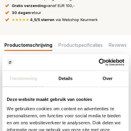
Gratis verzending
vanaf EUR 100,-
30 dagen
retour
★★★★★
4,5/5 sterren
via Webshop Keurmerk
Productomschrijving
Productspecificaties
Reviews
De Bloomingville Lux kandelaar is een indrukwekkende metalen
kaarsenhouder met een gouden kleur. De kandelaar biedt plaats
Toestemming
Details
Over
aan drie kaarsen en het ruwe en gestructureerde oppervlak geeft
hem een ​​warme uitstraling. Afmeting 21,5x27,5x16cm
Afmeting: lengte 21,5 x hoogte 27,5 x breedte 16cm
Deze website maakt gebruik van cookies
Materiaal: ijzer
Kleur: goud
We gebruiken cookies om content en advertenties te
Overige: geschikt voor kaarsen met een diameter van 2,2cm
personaliseren, om functies voor social media te bieden
en om ons websiteverkeer te analyseren. Ook delen we
PRODUCTSPECIFICATIES
informatie over uw gebruik van onze site met onze