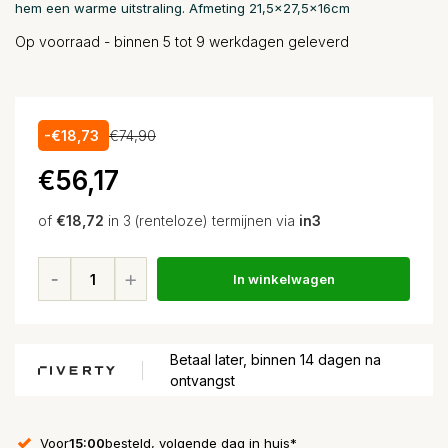
hem een ​​warme uitstraling. Afmeting 21,5x27,5x16cm
Op voorraad - binnen 5 tot 9 werkdagen geleverd
-€18,73
€74,90
€56,17
of
€18,72
in 3 (renteloze) termijnen via
in3
In winkelwagen
Betaal later, binnen 14 dagen na
ontvangst
Voor
15:00
besteld, volgende dag in huis*