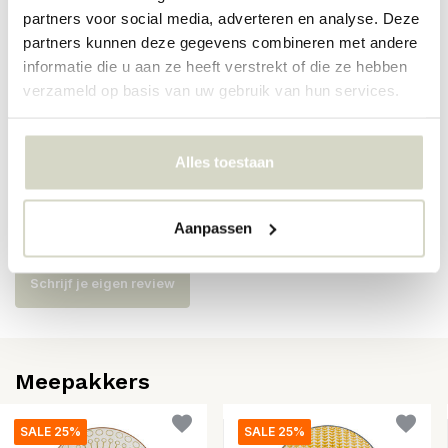
partners voor social media, adverteren en analyse. Deze
Artikelnummer
82061608
partners kunnen deze gegevens combineren met andere
SKU
82061608
informatie die u aan ze heeft verstrekt of die ze hebben
verzameld op basis van uw gebruik van hun services.
EAN
5711173338337
Alles toestaan
Reviews
Aanpassen
Er zijn nog geen reviews geschreven over dit product..
Schrijf je eigen review
Meepakkers
SALE 25%
SALE 25%