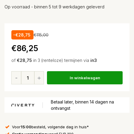
Op voorraad - binnen 5 tot 9 werkdagen geleverd
-€28,75
€115,00
€86,25
of
€28,75
in 3 (renteloze) termijnen via
in3
In winkelwagen
Betaal later, binnen 14 dagen na
ontvangst
Voor
15:00
besteld, volgende dag in huis*
Gratis verzending
vanaf EUR 100,-