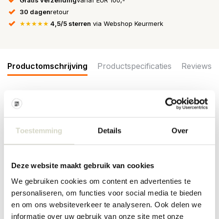
30 dagen
retour
★★★★★
4,5/5 sterren
via Webshop Keurmerk
Productomschrijving
Productspecificaties
Reviews
De Bloomingville Maple borden worden geleverd in een set van 6
stuks. De aardewerk borden hebben een elegant gedetailleerd
patroon. Afmeting Ø20x3cm
Toestemming
Details
Over
Afmeting: diameter 20 x hoogte 3cm
Materiaal: aardewerk
Kleur: oranje
Deze website maakt gebruik van cookies
Overige: geschikt voor in de vaatwasser, oven en magnetron. Per
item kunnen er verschillen zijn.
We gebruiken cookies om content en advertenties te
personaliseren, om functies voor social media te bieden
PRODUCTSPECIFICATIES
en om ons websiteverkeer te analyseren. Ook delen we
informatie over uw gebruik van onze site met onze