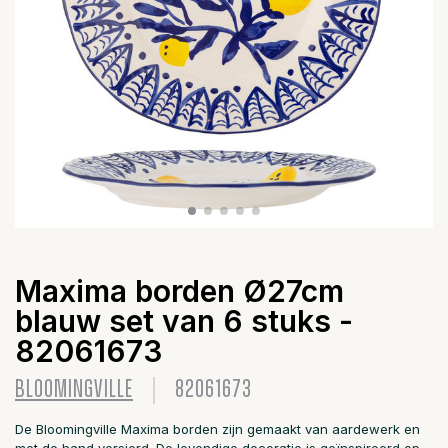
Maxima borden Ø27cm
blauw set van 6 stuks -
82061673
BLOOMINGVILLE
82061673
De Bloomingville Maxima borden zijn gemaakt van aardewerk en