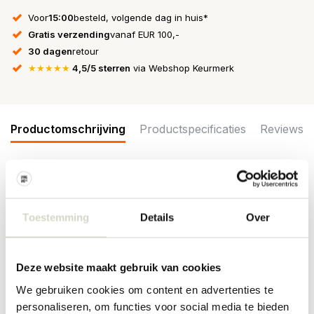
Voor
15:00
besteld, volgende dag in huis*
Gratis verzending
vanaf EUR 100,-
30 dagen
retour
★★★★★
4,5/5 sterren
via Webshop Keurmerk
Productomschrijving
Productspecificaties
Reviews
De Bloomingville Maxima borden zijn gemaakt van aardewerk en
met de hand versierd. De levendige decoratie is geïnspireerd op
de warme gele en blauwe kleuren van de Middellandse Zee.
Toestemming
Details
Over
Wordt geleverd in een set van 6 stuks. Afmeting Ø27x3cm
Afmeting: diameter 27 x hoogte 3cm
Materiaal : aardewerk
Deze website maakt gebruik van cookies
Kleur: blauw
We gebruiken cookies om content en advertenties te
Overige: geschikt voor de vaatwasser, oven en magnetron.
Het item is met de hand afgewerkt en door het materiaal kunnen
personaliseren, om functies voor social media te bieden