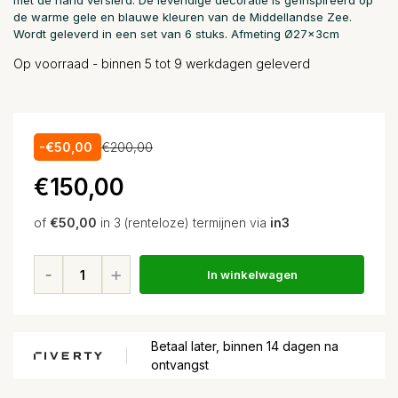
met de hand versierd. De levendige decoratie is geïnspireerd op
de warme gele en blauwe kleuren van de Middellandse Zee.
Wordt geleverd in een set van 6 stuks. Afmeting Ø27x3cm
Op voorraad - binnen 5 tot 9 werkdagen geleverd
-€50,00
€200,00
€150,00
of
€50,00
in 3 (renteloze) termijnen via
in3
In winkelwagen
Betaal later, binnen 14 dagen na
ontvangst