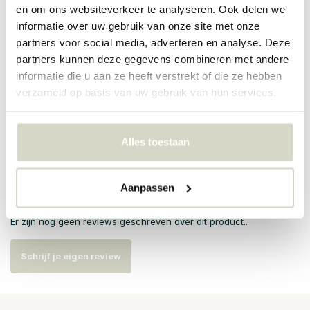
er per items verschillen zijn.
en om ons websiteverkeer te analyseren. Ook delen we
informatie over uw gebruik van onze site met onze
PRODUCTSPECIFICATIES
partners voor social media, adverteren en analyse. Deze
partners kunnen deze gegevens combineren met andere
Artikelnummer
82061673
informatie die u aan ze heeft verstrekt of die ze hebben
verzameld op basis van uw gebruik van hun services.
SKU
82061673
EAN
5711173338764
Alles toestaan
Reviews
Aanpassen
Er zijn nog geen reviews geschreven over dit product..
Schrijf je eigen review