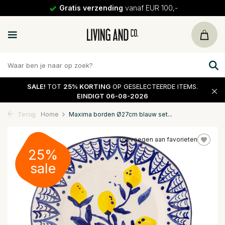
Gratis verzending
vanaf EUR 100,-
SALE!
TOT
25% KORTING
OP GESELECTEERDE ITEMS.
EINDIGT 06-08-2026
Terug
Home
Maxima borden Ø27cm blauw set...
Toevoegen aan favorieten
25%
sale