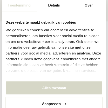
30 dagen
retour
Toestemming
Details
Over
★★★★★
4,5/5 sterren
via Webshop Keurmerk
Deze website maakt gebruik van cookies
Productomschrijving
Productspecificaties
Reviews
We gebruiken cookies om content en advertenties te
personaliseren, om functies voor social media te bieden
en om ons websiteverkeer te analyseren. Ook delen we
informatie over uw gebruik van onze site met onze
De Bloomingville Mayotte schaal is een opvallende schaal op
partners voor social media, adverteren en analyse. Deze
standaard in een mat witte glazuur met een stoer grafisch
partners kunnen deze gegevens combineren met andere
handgeschilderd patroon in zwart. Het is perfect ter decoratie of
gebruik het voor fruit of groenten. Afmeting Ø26x15cm
informatie die u aan ze heeft verstrekt of die ze hebben
verzameld op basis van uw gebruik van hun services.
Afmeting: diameter 26 x hoogte 15cm
Materiaal: aardewerk
Kleur: zwart , wit
Overige: De schaal is met de hand geschilderd waardoor patroon
Alles toestaan
kan afwijken per schaal.
PRODUCTSPECIFICATIES
Aanpassen