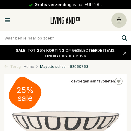
Gratis verzending
vanaf EUR 100,-
SALE!
TOT
25% KORTING
OP GESELECTEERDE ITEMS.
EINDIGT 06-08-2026
Terug
Home
Mayotte schaal - 82060763
Toevoegen aan favorieten
25%
sale