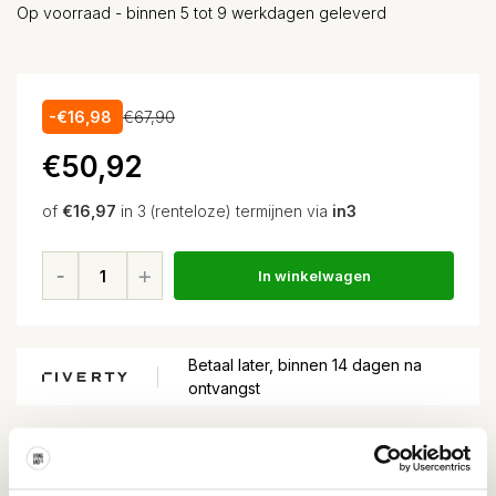
Op voorraad - binnen 5 tot 9 werkdagen geleverd
-€16,98
€67,90
€50,92
of
€16,97
in 3 (renteloze) termijnen via
in3
In winkelwagen
Betaal later, binnen 14 dagen na
ontvangst
Voor
15:00
besteld, volgende dag in huis*
Gratis verzending
vanaf EUR 100,-