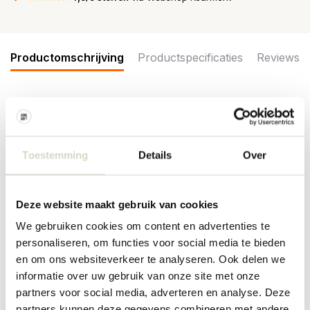
Productomschrijving
Productspecificaties
Reviews
De Bloomingville Bubbi wandplank is gemaakt van gelakt MDF en
heeft een golvend design met blauwe en beigevlakken. Leuk om
te combineren met andere planken voor een speelse en
Toestemming
Details
Over
functionele wanddecoratie. Afmeting 80x22,5x17cm
Afmeting: lengte 80 x hoogte 22,5 x breedte 17cm
Materiaal: MDF
Deze website maakt gebruik van cookies
Kleur: blauw, beige
We gebruiken cookies om content en advertenties te
PRODUCTSPECIFICATIES
personaliseren, om functies voor social media te bieden
en om ons websiteverkeer te analyseren. Ook delen we
informatie over uw gebruik van onze site met onze
Artikelnummer
82063393
partners voor social media, adverteren en analyse. Deze
SKU
82063393
partners kunnen deze gegevens combineren met andere