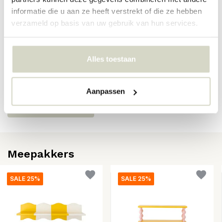
informatie die u aan ze heeft verstrekt of die ze hebben
EAN
5711173360826
verzameld op basis van uw gebruik van hun services.
Reviews
Alles toestaan
Er zijn nog geen reviews geschreven over dit product..
Aanpassen
Schrijf je eigen review
Meepakkers
SALE 25%
SALE 25%