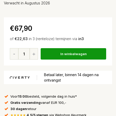
Verwacht in Augustus 2026
€67,90
of
€22,63
in 3 (renteloze) termijnen via
in3
In winkelwagen
Betaal later, binnen 14 dagen na
ontvangst
Voor
15:00
besteld, volgende dag in huis*
Gratis verzending
vanaf EUR 100,-
30 dagen
retour
★★★★★
4,5/5 sterren
via Webshop Keurmerk