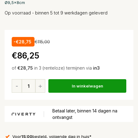
Ø9,5x8cm
Op voorraad - binnen 5 tot 9 werkdagen geleverd
-€28,75
€115,00
€86,25
of
€28,75
in 3 (renteloze) termijnen via
in3
In winkelwagen
Betaal later, binnen 14 dagen na
ontvangst
Voor
15:00
besteld, volgende dag in huis*