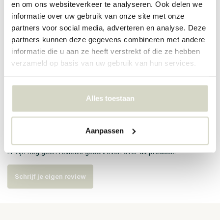
en om ons websiteverkeer te analyseren. Ook delen we
PRODUCTSPECIFICATIES
informatie over uw gebruik van onze site met onze
partners voor social media, adverteren en analyse. Deze
partners kunnen deze gegevens combineren met andere
Artikelnummer
82061695
informatie die u aan ze heeft verstrekt of die ze hebben
verzameld op basis van uw gebruik van hun services.
SKU
82061695
EAN
5711173340569
Alles toestaan
Reviews
Aanpassen
Er zijn nog geen reviews geschreven over dit product..
Schrijf je eigen review