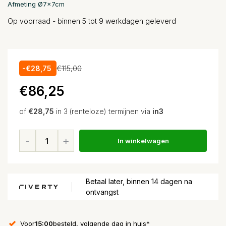
Afmeting Ø7x7cm
Op voorraad - binnen 5 tot 9 werkdagen geleverd
-€28,75
€115,00
€86,25
of
€28,75
in 3 (renteloze) termijnen via
in3
In winkelwagen
Betaal later, binnen 14 dagen na
ontvangst
Voor
15:00
besteld, volgende dag in huis*