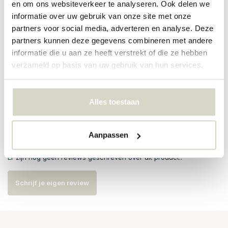
en om ons websiteverkeer te analyseren. Ook delen we
informatie over uw gebruik van onze site met onze
PRODUCTSPECIFICATIES
partners voor social media, adverteren en analyse. Deze
partners kunnen deze gegevens combineren met andere
Artikelnummer
82062068
informatie die u aan ze heeft verstrekt of die ze hebben
verzameld op basis van uw gebruik van hun services.
SKU
82062068
EAN
5711173330539
Alles toestaan
Reviews
Aanpassen
Er zijn nog geen reviews geschreven over dit product..
Schrijf je eigen review