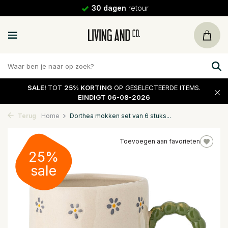
30 dagen
retour
SALE!
TOT
25% KORTING
OP GESELECTEERDE ITEMS.
EINDIGT 06-08-2026
Terug
Home
Dorthea mokken set van 6 stuks...
Toevoegen aan favorieten
25%
sale