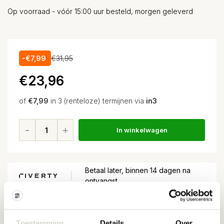
Op voorraad - vóór 15:00 uur besteld, morgen geleverd
-€7,99
€31,95
€23,96
of
€7,99
in 3 (renteloze) termijnen via
in3
In winkelwagen
Betaal later, binnen 14 dagen na
ontvangst
Voor
15:00
besteld, volgende dag in huis*
Toestemming
Details
Over
Gratis verzending
vanaf EUR 100,-