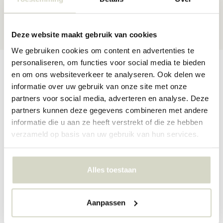
30 dagen
retour
★★★★★
4,5/5 sterren
via Webshop Keurmerk
Deze website maakt gebruik van cookies
We gebruiken cookies om content en advertenties te
personaliseren, om functies voor social media te bieden
Productomschrijving
Productspecificaties
Reviews
en om ons websiteverkeer te analyseren. Ook delen we
informatie over uw gebruik van onze site met onze
partners voor social media, adverteren en analyse. Deze
Mooi groot vloerkleed van het prachtige merk Bloomingville Mini.
partners kunnen deze gegevens combineren met andere
Dit Bloomingville Mini vloerkleed heeft een wasbeer print en is
informatie die u aan ze heeft verstrekt of die ze hebben
gemaakt van katoen. Het vloerkleed is 120cm lang en 60cm breed.
verzameld op basis van uw gebruik van hun services.
Maat: L120xW60 cm
Materiaal: katoen
Kleur: grijs
Alles toestaan
PRODUCTSPECIFICATIES
Aanpassen
Artikelnummer
95500014