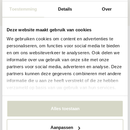
30 dagen
retour
Toestemming
Details
Over
★★★★★
4,5/5 sterren
via Webshop Keurmerk
Deze website maakt gebruik van cookies
Productomschrijving
Productspecificaties
Reviews
We gebruiken cookies om content en advertenties te
personaliseren, om functies voor social media te bieden
en om ons websiteverkeer te analyseren. Ook delen we
informatie over uw gebruik van onze site met onze
Prachtige vaas van het Deense interieurmerk Bloomingville. Elke
Bloomingville Nans vaas is uniek doordat deze met de hand
partners voor social media, adverteren en analyse. Deze
gedecoreerd is. De vaas is gemaakt van terracotta en heeft een
partners kunnen deze gegevens combineren met andere
afmeting van D23xH27 cm.
informatie die u aan ze heeft verstrekt of die ze hebben
Maat: D23xH27 cm
verzameld op basis van uw gebruik van hun services.
Materiaal: terracotta
Kleur: bruin
Overige: Elke vaas is met de hand gedecoreerd, dit houdt in dat
Alles toestaan
elke vaas uniek is.
PRODUCTSPECIFICATIES
Aanpassen