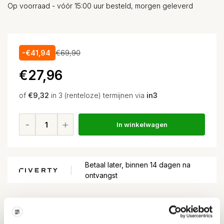
Op voorraad - vóór 15:00 uur besteld, morgen geleverd
-€41,94
€69,90
€27,96
of
€9,32
in 3 (renteloze) termijnen via
in3
In winkelwagen
Betaal later, binnen 14 dagen na
ontvangst
Voor
15:00
besteld, volgende dag in huis*
Gratis verzending
vanaf EUR 100,-