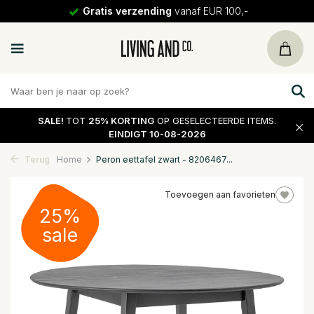
Gratis verzending
vanaf EUR 100,-
SALE!
TOT
25% KORTING
OP GESELECTEERDE ITEMS.
EINDIGT 10-08-2026
Terug
Home
Peron eettafel zwart - 8206467...
Toevoegen aan favorieten
25%
sale