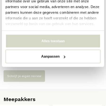
informatie over uw gebruik van onze site met onze
partners voor social media, adverteren en analyse. Deze
partners kunnen deze gegevens combineren met andere
Artikelnummer
82064674
informatie die u aan ze heeft verstrekt of die ze hebben
verzameld op basis van uw gebruik van hun services.
SKU
82064674
EAN
5711173344970
Alles toestaan
Reviews
Aanpassen
Er zijn nog geen reviews geschreven over dit product..
Schrijf je eigen review
Meepakkers