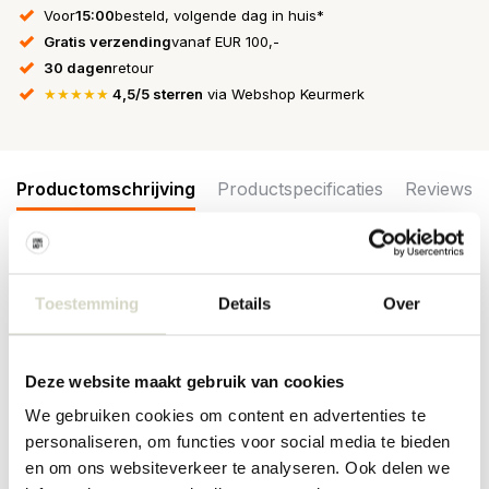
Voor
15:00
besteld, volgende dag in huis*
Gratis verzending
vanaf EUR 100,-
30 dagen
retour
★★★★★
4,5/5 sterren
via Webshop Keurmerk
Productomschrijving
Productspecificaties
Reviews
De Bloomingville Peron eettafel gemaakt van FSC-gecertificeerd
hout, heeft een zwart gebeitst oppervlak dat de structuur van het
Toestemming
Details
Over
hout duidelijk benadrukt. Het tafelblad is gemaakt van eikenhout
en de poten zijn gemaakt van beukenhout. Afmeting
Ø140x75,5cm
Deze website maakt gebruik van cookies
Maat: diameter 140cm, hoogte 75,5cm
We gebruiken cookies om content en advertenties te
Materiaal: hout, ijzer
personaliseren, om functies voor social media te bieden
Kleur: zwart
en om ons websiteverkeer te analyseren. Ook delen we
PRODUCTSPECIFICATIES