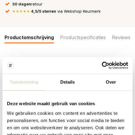
30 dagen
retour
★★★★★
4,5/5 sterren
via Webshop Keurmerk
Productomschrijving
Productspecificaties
Reviews
De Bloomingville Taro schaal is gemaakt van gerecycled glas met
een rustieke en oneffen uitstraling. Gebruik de schaal als
serveerschaal, als fruitschaal of om een ​​decoratief element aan
je huis toe te voegen. Afmeting Ø28x15cm
Toestemming
Details
Over
Afmeting: diameter 28 x hoogte 15cm
Inhoud: 4400ml
Materiaal: gerecycled glas
Deze website maakt gebruik van cookies
Kleur: naturel
We gebruiken cookies om content en advertenties te
Overige: geschikt voor in de vaatwasser. Niet geschikt voor in de
oven en magnetron.
personaliseren, om functies voor social media te bieden
en om ons websiteverkeer te analyseren. Ook delen we
PRODUCTSPECIFICATIES
informatie over uw gebruik van onze site met onze