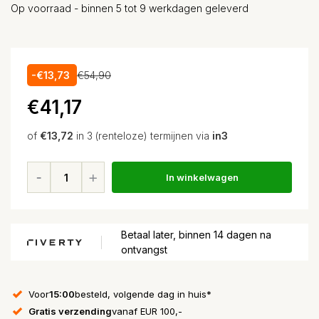
Op voorraad - binnen 5 tot 9 werkdagen geleverd
-€13,73
€54,90
€41,17
of
€13,72
in 3 (renteloze) termijnen via
in3
In winkelwagen
Betaal later, binnen 14 dagen na
ontvangst
Voor
15:00
besteld, volgende dag in huis*
Gratis verzending
vanaf EUR 100,-