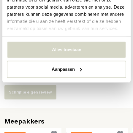
partners voor social media, adverteren en analyse. Deze
partners kunnen deze gegevens combineren met andere
Artikelnummer
82068204
informatie die u aan ze heeft verstrekt of die ze hebben
SKU
82068204
verzameld op basis van uw gebruik van hun services.
EAN
5711173333974
Alles toestaan
Reviews
Aanpassen
Er zijn nog geen reviews geschreven over dit product..
Schrijf je eigen review
Meepakkers