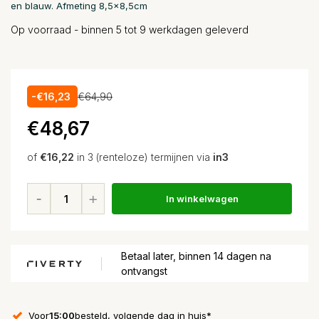
en blauw. Afmeting 8,5x8,5cm
Op voorraad - binnen 5 tot 9 werkdagen geleverd
-€16,23
€64,90
€48,67
of
€16,22
in 3 (renteloze) termijnen via
in3
In winkelwagen
Betaal later, binnen 14 dagen na
ontvangst
Voor
15:00
besteld, volgende dag in huis*