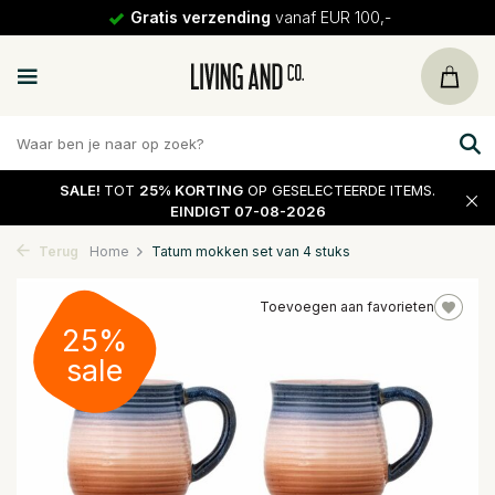
Gratis verzending
vanaf EUR 100,-
SALE!
TOT
25% KORTING
OP GESELECTEERDE ITEMS.
EINDIGT 07-08-2026
Terug
Home
Tatum mokken set van 4 stuks
Toevoegen aan favorieten
25%
sale