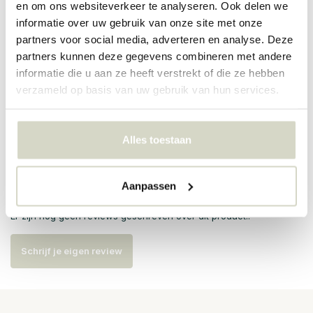
en om ons websiteverkeer te analyseren. Ook delen we
PRODUCTSPECIFICATIES
informatie over uw gebruik van onze site met onze
partners voor social media, adverteren en analyse. Deze
partners kunnen deze gegevens combineren met andere
Artikelnummer
82072784
informatie die u aan ze heeft verstrekt of die ze hebben
verzameld op basis van uw gebruik van hun services.
SKU
82072784
EAN
5711173354399
Alles toestaan
Reviews
Aanpassen
Er zijn nog geen reviews geschreven over dit product..
Schrijf je eigen review