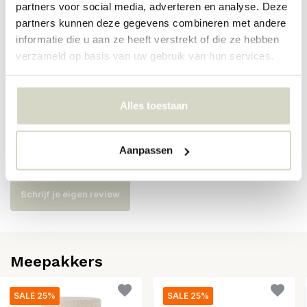
partners voor social media, adverteren en analyse. Deze
Artikelnummer
82065016
partners kunnen deze gegevens combineren met andere
informatie die u aan ze heeft verstrekt of die ze hebben
SKU
82065016
verzameld op basis van uw gebruik van hun services.
EAN
5711173351732
Alles toestaan
Reviews
Aanpassen
Er zijn nog geen reviews geschreven over dit product..
Schrijf je eigen review
Meepakkers
SALE 25%
SALE 25%