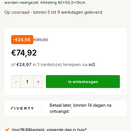
worden neergezet. Afmeting 80x55,5x19cm
Op voorraad - binnen 5 tot 9 werkdagen geleverd
-€24,98
€99,90
€74,92
of
€24,97
in 3 (renteloze) termijnen via
in3
In winkelwagen
Betaal later, binnen 14 dagen na
ontvangst
Voor
15:00
besteld, volgende dag in huis*