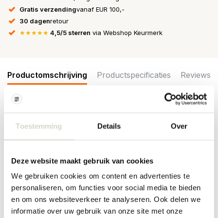
Gratis verzending
vanaf EUR 100,-
30 dagen
retour
★★★★★
4,5/5 sterren
via Webshop Keurmerk
Productomschrijving
Productspecificaties
Reviews
De Bloomingville Vicente wandkast heeft een sculpturale vorm
van zwart gelakt MDF met drie planken en een asymmetrisch
Toestemming
Details
Over
ontwerp. Kan aan de muur worden gehangen of op de vloer
worden neergezet. Afmeting 80x55,5x19cm
Deze website maakt gebruik van cookies
Afmeting: lengte 80 x hoogte 55,5 x breedte 19cm
Materiaal: MDF, hout
We gebruiken cookies om content en advertenties te
Kleur: zwart
personaliseren, om functies voor social media te bieden
PRODUCTSPECIFICATIES
en om ons websiteverkeer te analyseren. Ook delen we
informatie over uw gebruik van onze site met onze