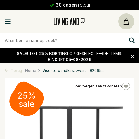
30 dagen
retour
SALE!
TOT
25% KORTING
OP GESELECTEERDE ITEMS.
EINDIGT 05-08-2026
Terug
Home
Vicente wandkast zwart - 82065...
Toevoegen aan favorieten
25%
sale