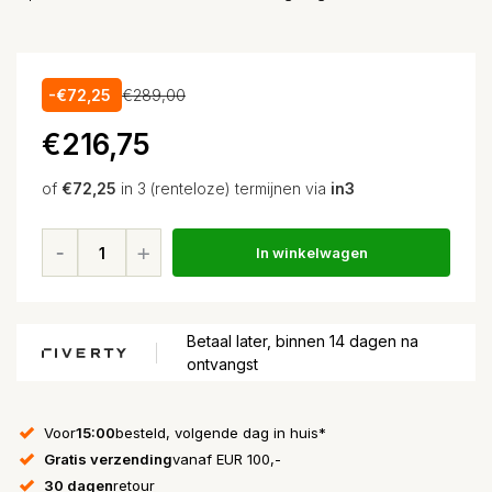
-€72,25
€289,00
€216,75
of
€72,25
in 3 (renteloze) termijnen via
in3
In winkelwagen
Betaal later, binnen 14 dagen na
ontvangst
Voor
15:00
besteld, volgende dag in huis*
Gratis verzending
vanaf EUR 100,-
30 dagen
retour