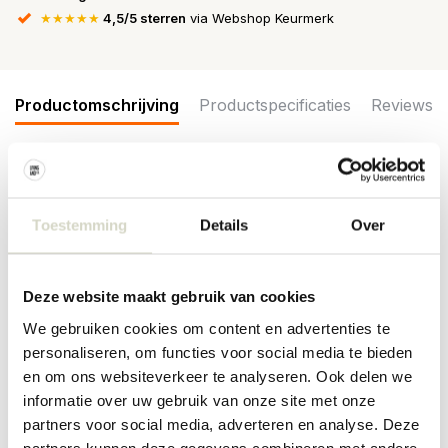
★★★★★
4,5/5 sterren
via Webshop Keurmerk
Productomschrijving
Productspecificaties
Reviews
Het Bloomingville Yuki vloerkleed heeft een patroon en natuurlijke
kleuren. Het kleed is zacht en voelt comfortabel aan de voeten.
Toestemming
Details
Over
Gemaakt van katoen, polyester en rayon. Afmeting 180x120cm
Maat: lengte 180 x breedte 120cm
Materiaal: 76% katoen, 16% polyester, 8% rayon
Deze website maakt gebruik van cookies
Kleur: naturel
We gebruiken cookies om content en advertenties te
PRODUCTSPECIFICATIES
personaliseren, om functies voor social media te bieden
en om ons websiteverkeer te analyseren. Ook delen we
informatie over uw gebruik van onze site met onze
Artikelnummer
82059361
partners voor social media, adverteren en analyse. Deze
SKU
partners kunnen deze gegevens combineren met andere