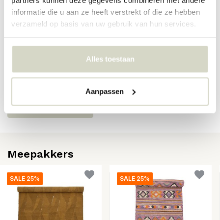
informatie die u aan ze heeft verstrekt of die ze hebben
EAN
5711173300181
verzameld op basis van uw gebruik van hun services.
Reviews
Alles toestaan
Er zijn nog geen reviews geschreven over dit product..
Aanpassen
Schrijf je eigen review
Meepakkers
SALE 25%
SALE 25%