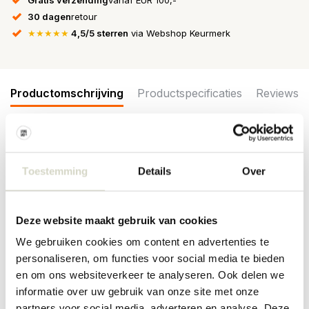
30 dagen
retour
★★★★★
4,5/5 sterren
via Webshop Keurmerk
Productomschrijving
Productspecificaties
Reviews
Voor de mooiste tafelkleden moet je bij Broste Copenhagen zijn!
Zoals de Earl tafelkleden, beschikbaar in verschillende kleuren en
Toestemming
Details
Over
afmetingen. Gemaakt van katoen. 160x200 cm
Afmeting:W160XL200CM
Materiaal: katoen
Deze website maakt gebruik van cookies
We gebruiken cookies om content en advertenties te
PRODUCTSPECIFICATIES
personaliseren, om functies voor social media te bieden
en om ons websiteverkeer te analyseren. Ook delen we
informatie over uw gebruik van onze site met onze
Artikelnummer
50030126
partners voor social media, adverteren en analyse. Deze