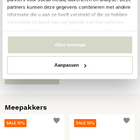
partners kunnen deze gegevens combineren met andere
SKU
50030126
informatie die u aan ze heeft verstrekt of die ze hebben
EAN
5710688185993
verzameld op basis van uw gebruik van hun services.
Reviews
Alles toestaan
Er zijn nog geen reviews geschreven over dit product..
Aanpassen
Schrijf je eigen review
Meepakkers
SALE 10%
SALE 10%