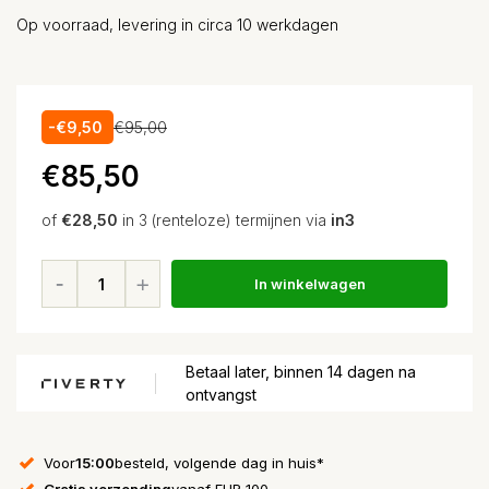
Op voorraad, levering in circa 10 werkdagen
-€9,50
€95,00
€85,50
of
€28,50
in 3 (renteloze) termijnen via
in3
In winkelwagen
Betaal later, binnen 14 dagen na
ontvangst
Voor
15:00
besteld, volgende dag in huis*
Gratis verzending
vanaf EUR 100,-