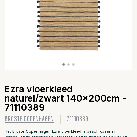
Ezra vloerkleed
naturel/zwart 140x200cm -
71110389
BROSTE COPENHAGEN
71110389
Het Broste Copenhagen Ezra vloerkleed is beschikbaar in