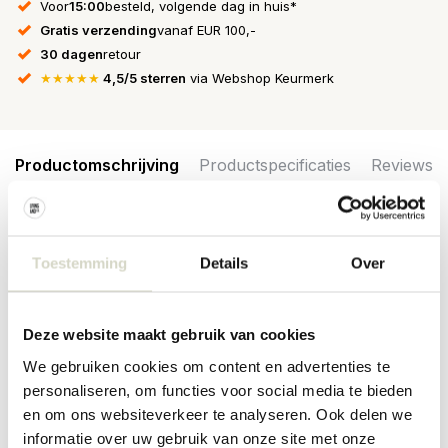
Voor
15:00
besteld, volgende dag in huis*
Gratis verzending
vanaf EUR 100,-
30 dagen
retour
★★★★★
4,5/5 sterren
via Webshop Keurmerk
Productomschrijving
Productspecificaties
Reviews
Het Broste Copenhagen Ezra vloerkleed is beschikbaar in
Toestemming
Details
Over
verschillende afmetingen. Het vloerkleed is gemaakt van jute en
katoen. Afmeting 140x200cm
Afmeting: breedte 140 x lengte 200cm
Deze website maakt gebruik van cookies
Materiaal: katoen, jute
Kleur: naturel, zwart
We gebruiken cookies om content en advertenties te
personaliseren, om functies voor social media te bieden
PRODUCTSPECIFICATIES
en om ons websiteverkeer te analyseren. Ook delen we
informatie over uw gebruik van onze site met onze