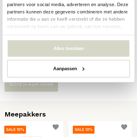
Artikelnummer
71110389
partners voor social media, adverteren en analyse. Deze
partners kunnen deze gegevens combineren met andere
SKU
informatie die u aan ze heeft verstrekt of die ze hebben
verzameld op basis van uw gebruik van hun services.
EAN
5710688301454
Alles toestaan
Reviews
Aanpassen
Er zijn nog geen reviews geschreven over dit product..
Schrijf je eigen review
Meepakkers
SALE 10%
SALE 10%