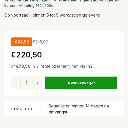
verschillende afmetingen. Het vloerkleed is gemaakt van jute en
katoen. Afmeting 140x200cm
Op voorraad - binnen 5 tot 9 werkdagen geleverd
-€24,50
€245,00
€220,50
of
€73,50
in 3 (renteloze) termijnen via
in3
In winkelwagen
Betaal later, binnen 14 dagen na
ontvangst