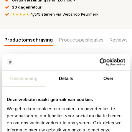
30 dagen
retour
★★★★★
4,5/5 sterren
via Webshop Keurmerk
Productomschrijving
Productspecificaties
Reviews
De Broste Copenhagen Flora borden worden geleverd in een set
van 4 stuks. De borden hebben een leuk bloemen patroon.
Gemaakt van aardewerk. Afmeting Ø26x2,5cm
Toestemming
Details
Over
Afmeting: diameter 26 x hoogte 2,5cm
Materiaal: aardewerk
Kleur: zwart, wit
Deze website maakt gebruik van cookies
We gebruiken cookies om content en advertenties te
PRODUCTSPECIFICATIES
personaliseren, om functies voor social media te bieden
en om ons websiteverkeer te analyseren. Ook delen we
informatie over uw gebruik van onze site met onze