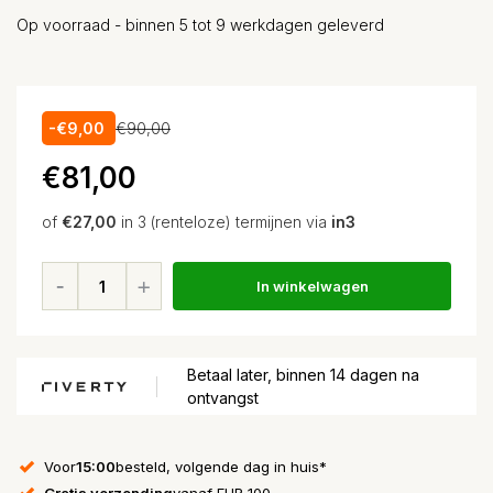
Op voorraad - binnen 5 tot 9 werkdagen geleverd
-€9,00
€90,00
€81,00
of
€27,00
in 3 (renteloze) termijnen via
in3
In winkelwagen
Betaal later, binnen 14 dagen na
ontvangst
Voor
15:00
besteld, volgende dag in huis*
Gratis verzending
vanaf EUR 100,-