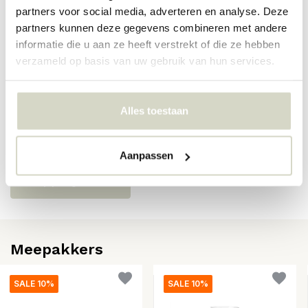
Artikelnummer
14533559
partners voor social media, adverteren en analyse. Deze
partners kunnen deze gegevens combineren met andere
SKU
informatie die u aan ze heeft verstrekt of die ze hebben
EAN
5710688327294
verzameld op basis van uw gebruik van hun services.
Reviews
Alles toestaan
Er zijn nog geen reviews geschreven over dit product..
Aanpassen
Schrijf je eigen review
Meepakkers
SALE 10%
SALE 10%