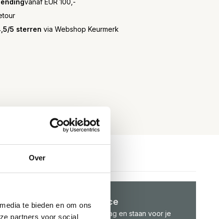
zending
vanaf EUR 100,-
etour
,5/5 sterren
via Webshop Keurmerk
Over
Klantenservice
 media te bieden en om ons
We helpen je graag en staan voor je
ze partners voor social