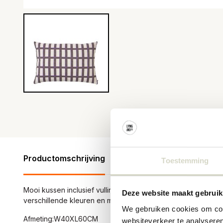
Productomschrijving
Productspecificaties
Revie
Toestemming
Mooi kussen inclusief vulling van Broste Copenhagen. Het B
Deze website maakt gebruik
verschillende kleuren en maten. Afmeting 40x60cm
We gebruiken cookies om cont
Afmeting:W40XL60CM
websiteverkeer te analyseren