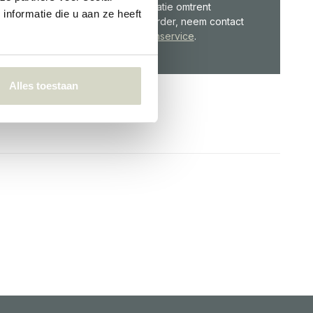
klaar! Voor informatie omtrent
nformatie die u aan ze heeft
producten of je order, neem contact
op met de
Klantenservice
.
Alles toestaan