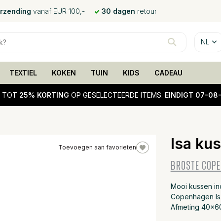
erzending
vanaf EUR 100,-
30 dagen
retour
NL
TEXTIEL
KOKEN
TUIN
KIDS
CADEAU
!
TOT
25% KORTING
OP GESELECTEERDE ITEMS.
EINDIGT 07-08
Isa ku
Toevoegen aan favorieten
BROSTE COP
Mooi kussen in
Copenhagen Isa
Afmeting 40x