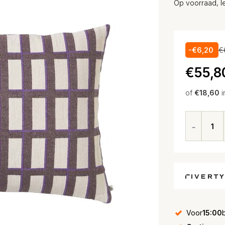
Op voorraad, l
-€6,20
€
€55,8
of
€18,60
i
Voor
15:00