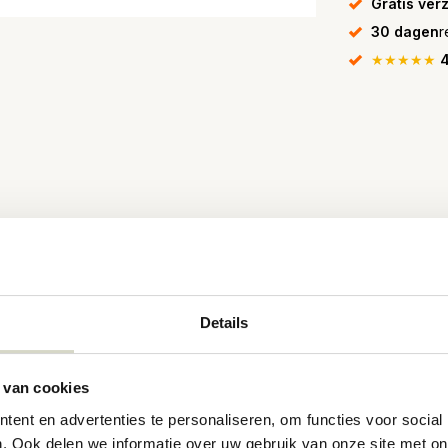
Gratis ver
30 dagen
r
★★★★★
4
ws
Details
roste Copenhagen Isa kussen is beschikbaar in
 van cookies
ent en advertenties te personaliseren, om functies voor social
. Ook delen we informatie over uw gebruik van onze site met on