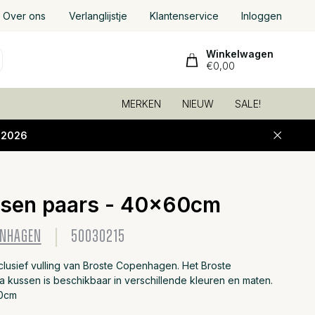
Over ons
Verlanglijstje
Klantenservice
Inloggen
Winkelwagen
€0,00
MERKEN
NIEUW
SALE!
-2026
ssen paars - 40x60cm
ENHAGEN
50030215
clusief vulling van Broste Copenhagen. Het Broste
 kussen is beschikbaar in verschillende kleuren en maten.
60cm