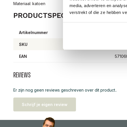
Materiaal: katoen
media, adverteren en analys
verstrekt of die ze hebben v
PRODUCTSPECIFICATIES
Artikelnummer
50030
SKU
50030
EAN
57106
Reviews
Er zijn nog geen reviews geschreven over dit product..
Schrijf je eigen review