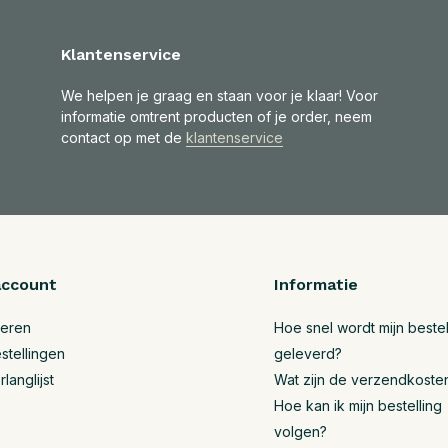
Klantenservice
We helpen je graag en staan voor je klaar! Voor
informatie omtrent producten of je order, neem
contact op met de
klantenservice
account
Informatie
reren
Hoe snel wordt mijn bestel
stellingen
geleverd?
rlanglijst
Wat zijn de verzendkoste
Hoe kan ik mijn bestelling
volgen?