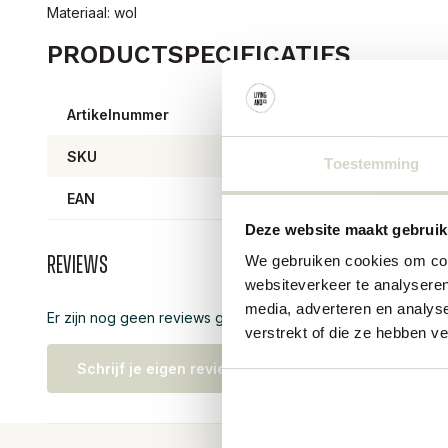
Materiaal: wol
PRODUCTSPECIFICATIES
Artikelnummer
13850
SKU
13850
Toestemming
EAN
57106
Deze website maakt gebruik
We gebruiken cookies om cont
Reviews
websiteverkeer te analyseren
media, adverteren en analys
Er zijn nog geen reviews geschreven over dit product..
verstrekt of die ze hebben v
Schrijf je eigen review