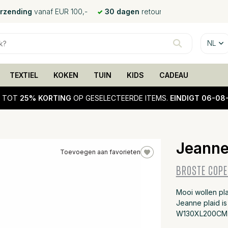
erzending
vanaf EUR 100,-
30 dagen
retour
NL
TEXTIEL
KOKEN
TUIN
KIDS
CADEAU
!
TOT
25% KORTING
OP GESELECTEERDE ITEMS.
EINDIGT 06-08
Jeanne
Toevoegen aan favorieten
BROSTE COP
Mooi wollen pl
Jeanne plaid is
W130XL200CM