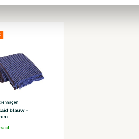
%
openhagen
laid blauw -
0cm
rraad