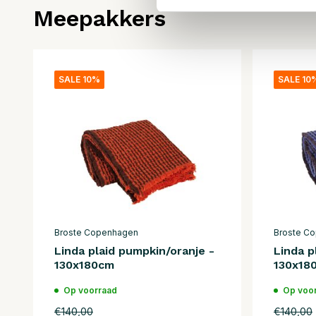
Meepakkers
SALE 10%
SALE 10
Broste Copenhagen
Broste C
Linda plaid pumpkin/oranje -
Linda p
130x180cm
130x18
Op voorraad
Op voo
€140,00
€140,00