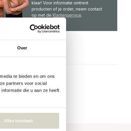
klaar! Voor informatie omtrent
producten of je order, neem contact
op met de
Klantenservice
.
Over
 media te bieden en om ons
ze partners voor social
nformatie die u aan ze heeft
Alles toestaan