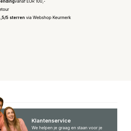
zending
vanaf EUR 100,-
etour
,5/5 sterren
via Webshop Keurmerk
Klantenservice
We helpen je graag en staan voor je