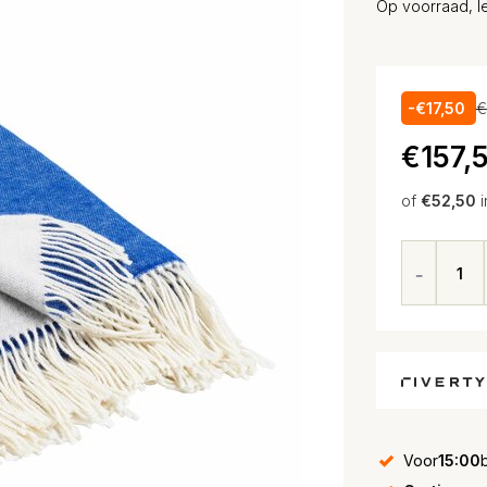
Op voorraad, l
-€17,50
€
€157,
of
€52,50
i
Voor
15:00