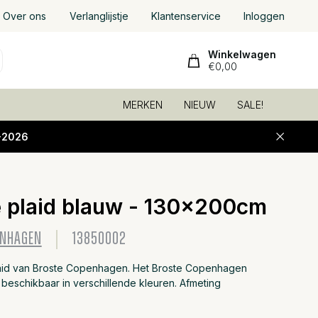
Over ons
Verlanglijstje
Klantenservice
Inloggen
Winkelwagen
€0,00
MERKEN
NIEUW
SALE!
-2026
 plaid blauw - 130x200cm
ENHAGEN
13850002
aid van Broste Copenhagen. Het Broste Copenhagen
 beschikbaar in verschillende kleuren. Afmeting