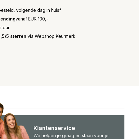
besteld, volgende dag in huis*
zending
vanaf EUR 100,-
etour
,5/5 sterren
via Webshop Keurmerk
Klantenservice
We helpen je graag en staan voor je