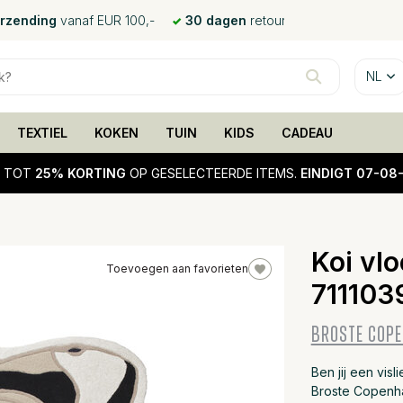
erzending
vanaf EUR 100,-
30 dagen
retour
NL
TEXTIEL
KOKEN
TUIN
KIDS
CADEAU
!
TOT
25% KORTING
OP GESELECTEERDE ITEMS.
EINDIGT 07-08
Koi vlo
Toevoegen aan favorieten
711103
10%
sale
BROSTE COP
Ben jij een vis
Broste Copenha