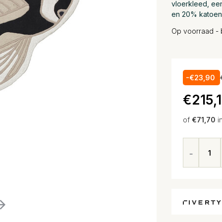
vloerkleed, ee
en 20% katoen
Op voorraad - 
-€23,90
€215,
of
€71,70
i