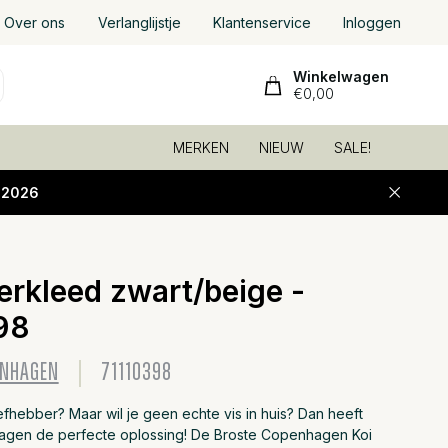
Over ons
Verlanglijstje
Klantenservice
Inloggen
Winkelwagen
€0,00
MERKEN
NIEUW
SALE!
-2026
erkleed zwart/beige -
Toevoeg
98
ENHAGEN
71110398
liefhebber? Maar wil je geen echte vis in huis? Dan heeft
gen de perfecte oplossing! De Broste Copenhagen Koi