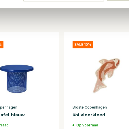
%
SALE 10%
openhagen
Broste Copenhagen
tafel blauw
Koi vloerkleed
rraad
Op voorraad