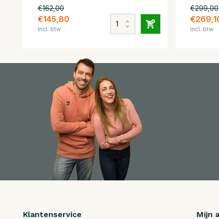
€162,00
€299,00
€145,80
€269,1
Incl. btw
Incl. btw
Klantenservice
Mijn 