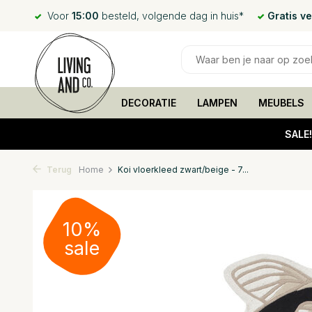
Voor
15:00
besteld, volgende dag in huis*
Gratis v
DECORATIE
LAMPEN
MEUBELS
SALE
Terug
Home
Koi vloerkleed zwart/beige - 7...
10%
sale