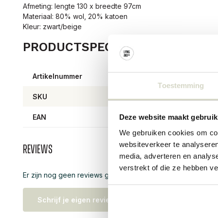
Afmeting: lengte 130 x breedte 97cm
Materiaal: 80% wol, 20% katoen
Kleur: zwart/beige
PRODUCTSPECIFICATIES
Artikelnummer
71110
Toestemming
SKU
EAN
57106
Deze website maakt gebruik
We gebruiken cookies om cont
websiteverkeer te analyseren
Reviews
media, adverteren en analys
verstrekt of die ze hebben v
Er zijn nog geen reviews geschreven over dit product..
Schrijf je eigen review