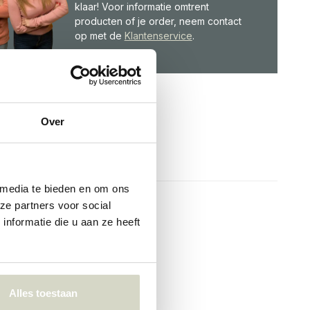
klaar! Voor informatie omtrent
producten of je order, neem contact
op met de
Klantenservice
.
Over
 media te bieden en om ons
ze partners voor social
nformatie die u aan ze heeft
Alles toestaan