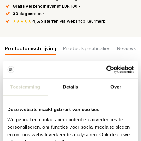
Gratis verzending
vanaf EUR 100,-
30 dagen
retour
★★★★★
4,5/5 sterren
via Webshop Keurmerk
Productomschrijving
Productspecificaties
Reviews
8-delige bestek set van Broste Copenhagen. De Broste
Copenhagen Marstal bestek set is gemaakt van roestvrijstaal met
Toestemming
Details
Over
plastic handvaten. Leuk detail zijn de leuke kleurtjes aan beide
zijdes. Afmeting 1,85x22cm.
Afmeting: breedte 1,85 x lengte 22cm, set van 8 stuks
Deze website maakt gebruik van cookies
Materiaal: roestvrijstaal, plastic
Kleur: multikleur
We gebruiken cookies om content en advertenties te
personaliseren, om functies voor social media te bieden
PRODUCTSPECIFICATIES
en om ons websiteverkeer te analyseren. Ook delen we