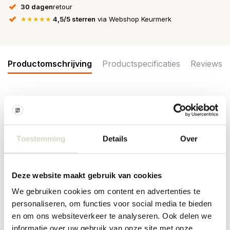
30 dagen
retour
★★★★★
4,5/5 sterren
via Webshop Keurmerk
Productomschrijving
Productspecificaties
Reviews
De Taverna serie van Broste Copenhagen bestaat uit
verschillende items. Allemaal gemaakt van aardewerk. De Broste
Copenhagen Taverna schaal is ideaal als serveerschaal.
Afmeting Ø24x12,5cm
Toestemming
Details
Over
Afmeting: diameter 24 x hoogte 12,5cm
Materiaal: aardewerk
Kleur: groen
Deze website maakt gebruik van cookies
We gebruiken cookies om content en advertenties te
PRODUCTSPECIFICATIES
personaliseren, om functies voor social media te bieden
en om ons websiteverkeer te analyseren. Ook delen we
informatie over uw gebruik van onze site met onze