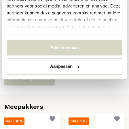
Artikelnummer
52000001
partners voor social media, adverteren en analyse. Deze
partners kunnen deze gegevens combineren met andere
SKU
informatie die u aan ze heeft verstrekt of die ze hebben
verzameld op basis van uw gebruik van hun services.
EAN
5710688302291
Alles toestaan
Reviews
Er zijn nog geen reviews geschreven over dit product..
Aanpassen
Schrijf je eigen review
Meepakkers
SALE 10%
SALE 10%