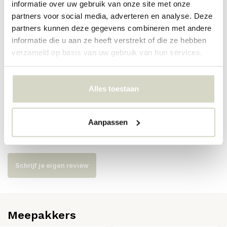
PRODUCTSPECIFICATIES
informatie over uw gebruik van onze site met onze
partners voor social media, adverteren en analyse. Deze
partners kunnen deze gegevens combineren met andere
Artikelnummer
203841141
informatie die u aan ze heeft verstrekt of die ze hebben
verzameld op basis van uw gebruik van hun services.
SKU
203841141
EAN
5707644867444
Alles toestaan
Reviews
Aanpassen
Er zijn nog geen reviews geschreven over dit product..
Schrijf je eigen review
Meepakkers