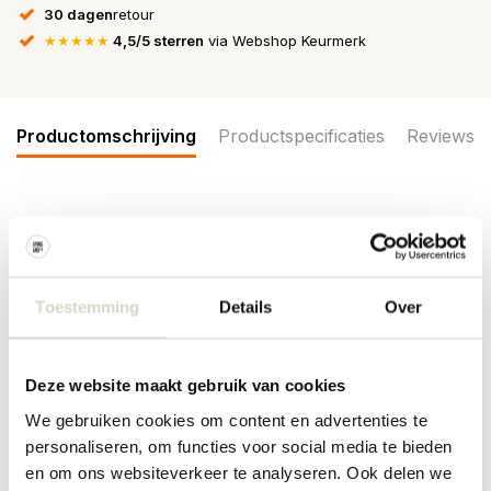
30 dagen
retour
★★★★★
4,5/5 sterren
via Webshop Keurmerk
Productomschrijving
Productspecificaties
Reviews
Creëer een gezellige en gastvrije sfeer met de House Doctor Artie
kandelaar. De lichtheid van de gaten en de ruwe look van de klei
combineren perfect en geven een ontspannen en pretentieloze
sfeer. Afmeting Ø32x35cm
Toestemming
Details
Over
Afmeting: diameter 32 x lengte 35cm
Materiaal: klei
Kleur: grijs
Deze website maakt gebruik van cookies
Overige: door het gebruikte materiaal kunnen er per item
verschillen zijn in afwerking, kleur en afmeting.
We gebruiken cookies om content en advertenties te
personaliseren, om functies voor social media te bieden
en om ons websiteverkeer te analyseren. Ook delen we