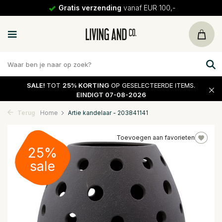
Gratis verzending
vanaf EUR 100,-
SALE!
TOT
25% KORTING
OP GESELECTEERDE ITEMS.
EINDIGT 07-08-2026
Terug
Home
Artie kandelaar - 203841141
Toevoegen aan favorieten
25%
sale