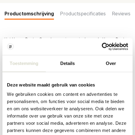
Productomschrijving
Productspecificaties
Reviews
Het House Doctor Cuun kussen is speciaal voor de House Doctor
Cuun loungestoel. Afmeting 48x48x4,5cm
Afmeting: lengte 48 x breedte 48 x hoogte 4,5cm
Materiaal: katoen, polyrethane
Toestemming
Details
Over
Kleur: zwart, gebroken wit
Overige: geschikt voor de House Doctor Cuun loungestoel
PRODUCTSPECIFICATIES
Deze website maakt gebruik van cookies
We gebruiken cookies om content en advertenties te
personaliseren, om functies voor social media te bieden
Artikelnummer
900002661
en om ons websiteverkeer te analyseren. Ook delen we
SKU
900002661
informatie over uw gebruik van onze site met onze
partners voor social media, adverteren en analyse. Deze
EAN
5707644932555
partners kunnen deze gegevens combineren met andere