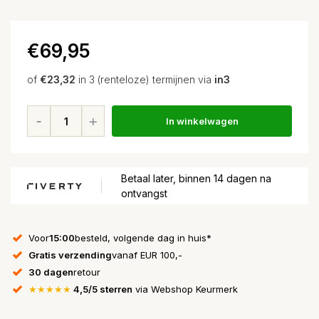
€69,95
of
€23,32
in 3 (renteloze) termijnen via
in3
In winkelwagen
Betaal later, binnen 14 dagen na
ontvangst
Voor
15:00
besteld, volgende dag in huis*
Gratis verzending
vanaf EUR 100,-
30 dagen
retour
★★★★★
4,5/5 sterren
via Webshop Keurmerk