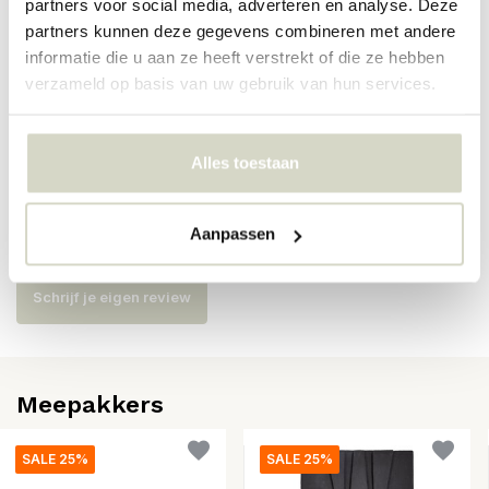
partners voor social media, adverteren en analyse. Deze
Artikelnummer
203801040
partners kunnen deze gegevens combineren met andere
informatie die u aan ze heeft verstrekt of die ze hebben
SKU
203801040
verzameld op basis van uw gebruik van hun services.
EAN
5707644888739
Alles toestaan
Reviews
Aanpassen
Er zijn nog geen reviews geschreven over dit product..
Schrijf je eigen review
Meepakkers
SALE 25%
SALE 25%