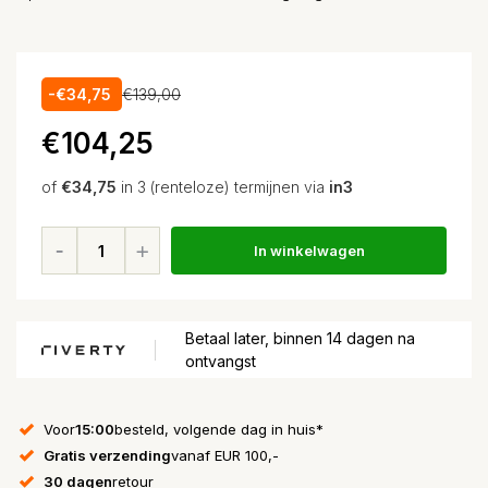
-€34,75
€139,00
€104,25
of
€34,75
in 3 (renteloze) termijnen via
in3
In winkelwagen
Betaal later, binnen 14 dagen na
ontvangst
Voor
15:00
besteld, volgende dag in huis*
Gratis verzending
vanaf EUR 100,-
30 dagen
retour