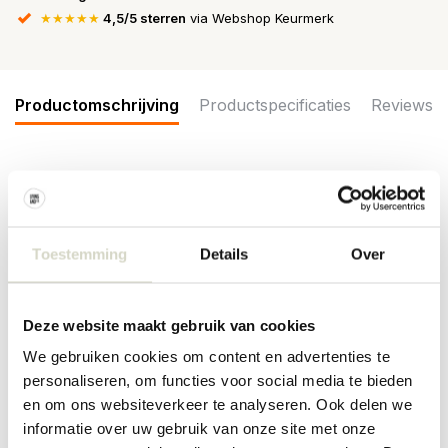
★★★★★
4,5/5 sterren
via Webshop Keurmerk
Productomschrijving
Productspecificaties
Reviews
De House Doctor Sate kapstok heeft een minimalistisch design.
Met 3 haken en een plank is er genoeg ruimte voor jassen,
tassen, sjaals en kleine spullen. Afmeting 60x13x13cm
Toestemming
Details
Over
Afmeting: breedte 35 x hoogte 13 x diepte 28cm
Materiaal: mangohout, ijzer
Kleur: naturel
Overige: per item kunnen er verschillen zijn in afwerking en kleur.
Deze website maakt gebruik van cookies
Maximaal 5kg aan de kapstok hangen. Reinigen met een droge
We gebruiken cookies om content en advertenties te
doek.
personaliseren, om functies voor social media te bieden
PRODUCTSPECIFICATIES
en om ons websiteverkeer te analyseren. Ook delen we
informatie over uw gebruik van onze site met onze