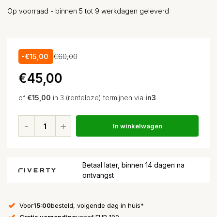
Op voorraad - binnen 5 tot 9 werkdagen geleverd
-€15,00
€60,00
€45,00
of
€15,00
in 3 (renteloze) termijnen via
in3
In winkelwagen
Betaal later, binnen 14 dagen na
ontvangst
Voor
15:00
besteld, volgende dag in huis*
Gratis verzending
vanaf EUR 100,-