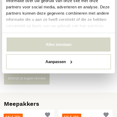
informatie over uw gebruik van onze site met onze
partners voor social media, adverteren en analyse. Deze
Artikelnummer
661402
partners kunnen deze gegevens combineren met andere
informatie die u aan ze heeft verstrekt of die ze hebben
SKU
verzameld op basis van uw gebruik van hun services.
EAN
5712772118931
Alles toestaan
Reviews
Aanpassen
Er zijn nog geen reviews geschreven over dit product..
Schrijf je eigen review
Meepakkers
SALE 25%
SALE 25%