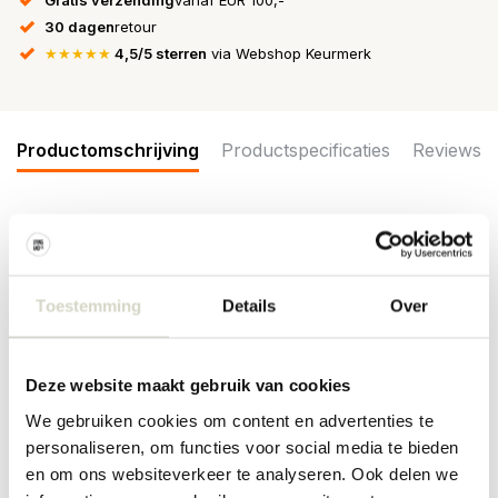
30 dagen
retour
★★★★★
4,5/5 sterren
via Webshop Keurmerk
Productomschrijving
Productspecificaties
Reviews
Mooie drinkglazen uit de nieuwe AW21 collectie van Hubsch.
Beschikbaar in vier kleuren. Wordt geleverd in een set van 6
stuks. Afmeting ø8xh10cm
Toestemming
Details
Over
Afmeting: ø8xh10cm, set van 6 stuks
Materiaal: glas
Kleur: geel
Deze website maakt gebruik van cookies
We gebruiken cookies om content en advertenties te
personaliseren, om functies voor social media te bieden
PRODUCTSPECIFICATIES
en om ons websiteverkeer te analyseren. Ook delen we