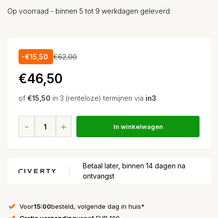
Op voorraad - binnen 5 tot 9 werkdagen geleverd
-€15,50
€62,00
€46,50
of
€15,50
in 3 (renteloze) termijnen via
in3
In winkelwagen
Betaal later, binnen 14 dagen na
ontvangst
Voor
15:00
besteld, volgende dag in huis*
Gratis verzending
vanaf EUR 100,-