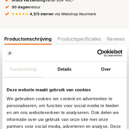
30 dagen
retour
★★★★★
4,5/5 sterren
via Webshop Keurmerk
Productomschrijving
Productspecificaties
Reviews
Mooie lijst van het interieurmerk Hubsch. De Hubsch Hello lijst is
beschikbaar in verschillende varianten. Ook leuk om met elkaar te
Toestemming
Details
Over
combineren. Afmeting 32x10x44cm
Afmeting:
32 x 10 x hoogte 44cm
Deze website maakt gebruik van cookies
Materiaal: mdf, eikenfineer, plexiglas
Kleur: naturel
We gebruiken cookies om content en advertenties te
PRODUCTSPECIFICATIES
personaliseren, om functies voor social media te bieden
en om ons websiteverkeer te analyseren. Ook delen we
informatie over uw gebruik van onze site met onze
Artikelnummer
881931
partners voor social media, adverteren en analyse. Deze