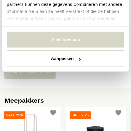
partners kunnen deze gegevens combineren met andere
SKU
881931
informatie die u aan ze heeft verstrekt of die ze hebben
verzameld op basis van uw gebruik van hun services.
EAN
5712772136102
Alles toestaan
Reviews
Er zijn nog geen reviews geschreven over dit product..
Aanpassen
Schrijf je eigen review
Meepakkers
SALE 25%
SALE 25%