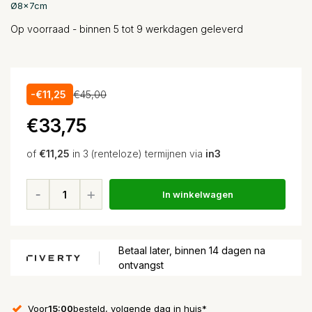
Ø8x7cm
Op voorraad - binnen 5 tot 9 werkdagen geleverd
-€11,25
€45,00
€33,75
of
€11,25
in 3 (renteloze) termijnen via
in3
In winkelwagen
Betaal later, binnen 14 dagen na
ontvangst
Voor
15:00
besteld, volgende dag in huis*