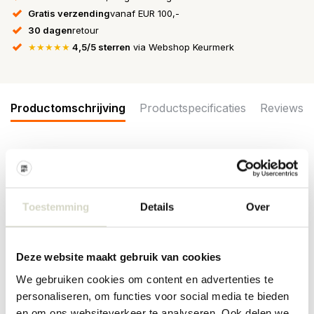
Gratis verzending
vanaf EUR 100,-
30 dagen
retour
★★★★★
4,5/5 sterren
via Webshop Keurmerk
Productomschrijving
Productspecificaties
Reviews
Handgemaakte drinkglazen van het interieurmerk Hubsch. De
Hubsch Orbit glazen worden geleverd in een set van 6 stuks. De
glazen zijn beschikbaar in verschillende kleuren. Afmeting
Toestemming
Details
Over
Ø8x7cm
Afmeting: diameter 8 x hoogte 7cm
Inhoud: 200ml
Deze website maakt gebruik van cookies
Materiaal: glas
Kleur: geel
We gebruiken cookies om content en advertenties te
Overige: per glas kunnen er verschillen zijn omdat het met de
personaliseren, om functies voor social media te bieden
hand gemaakt is.
en om ons websiteverkeer te analyseren. Ook delen we