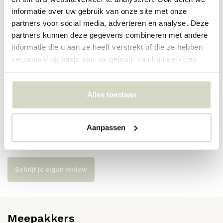
PRODUCTSPECIFICATIES
informatie over uw gebruik van onze site met onze
partners voor social media, adverteren en analyse. Deze
partners kunnen deze gegevens combineren met andere
Artikelnummer
661901
informatie die u aan ze heeft verstrekt of die ze hebben
verzameld op basis van uw gebruik van hun services.
SKU
661901
EAN
5712772132029
Alles toestaan
Reviews
Aanpassen
Er zijn nog geen reviews geschreven over dit product..
Schrijf je eigen review
Meepakkers