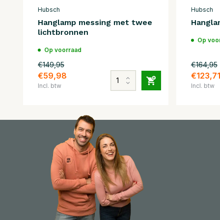
Hubsch
Hubsch
Hanglamp messing met twee
Hangla
lichtbronnen
Op voo
Op voorraad
€149,95
€164,95
€59,98
€123,7
Incl. btw
Incl. btw