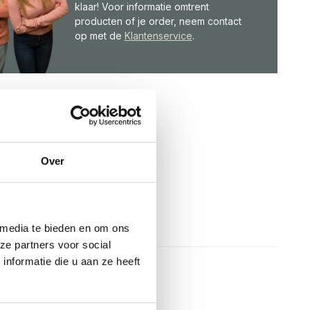
klaar! Voor informatie omtrent
producten of je order, neem contact
op met de
Klantenservice
.
Over
 media te bieden en om ons
ze partners voor social
nformatie die u aan ze heeft