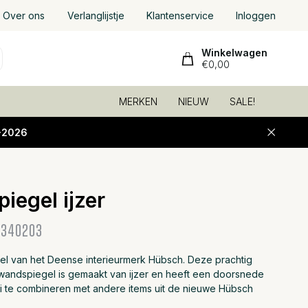
Over ons
Verlanglijstje
Klantenservice
Inloggen
Winkelwagen
€0,00
MERKEN
NIEUW
SALE!
-2026
iegel ijzer
340203
l van het Deense interieurmerk Hübsch. Deze prachtig
andspiegel is gemaakt van ijzer en heeft een doorsnede
 te combineren met andere items uit de nieuwe Hübsch