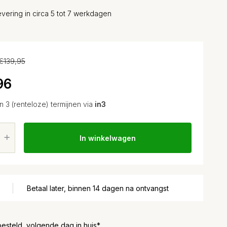
vering in circa 5 tot 7 werkdagen
€139,95
96
in 3 (renteloze) termijnen via
in3
In winkelwagen
Betaal later, binnen 14 dagen na ontvangst
besteld, volgende dag in huis*