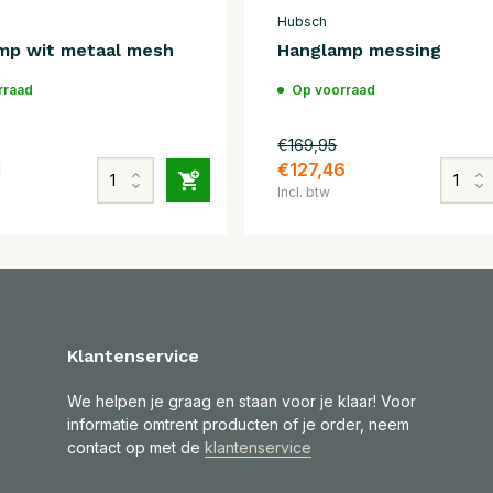
Hubsch
mp wit metaal mesh
Hanglamp messing
rraad
Op voorraad
€169,95
1
€127,46
Incl. btw
Klantenservice
We helpen je graag en staan voor je klaar! Voor
informatie omtrent producten of je order, neem
contact op met de
klantenservice