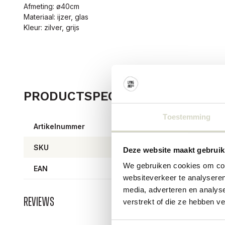
Afmeting: ø40cm
Materiaal: ijzer, glas
Kleur: zilver, grijs
PRODUCTSPECIFICATIES
Toestemming
Artikelnummer
34020
SKU
Deze website maakt gebruik
We gebruiken cookies om cont
EAN
57127
websiteverkeer te analyseren
media, adverteren en analys
Reviews
verstrekt of die ze hebben v