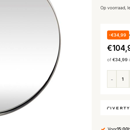
Op voorraad, le
-€34,99
€104,
of
€34,99
Voor
15:00