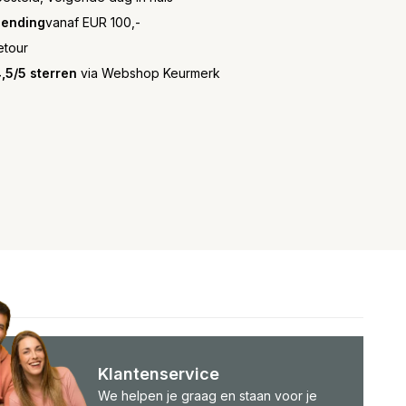
zending
vanaf EUR 100,-
etour
,5/5 sterren
via Webshop Keurmerk
Klantenservice
We helpen je graag en staan voor je