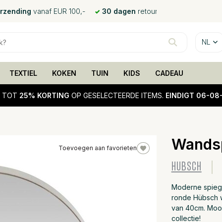
erzending
vanaf EUR 100,-
30 dagen
retour
NL
TEXTIEL
KOKEN
TUIN
KIDS
CADEAU
!
TOT
25% KORTING
OP GESELECTEERDE ITEMS.
EINDIGT 06-08
Wandsp
Toevoegen aan favorieten
HUBSCH
Moderne spiege
ronde Hübsch w
van 40cm. Mooi
collectie!