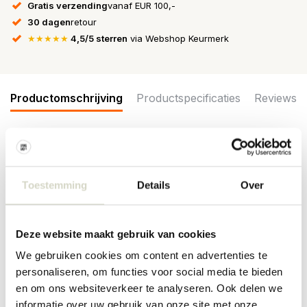
Gratis verzending
vanaf EUR 100,-
30 dagen
retour
★★★★★
4,5/5 sterren
via Webshop Keurmerk
Productomschrijving
Productspecificaties
Reviews
De Illume Coconut milk mango statement kaars met de geur van
melkachtige kokosnoot, met een vleugje vers gesneden mango en
een vleugje Tahitiaanse vanille. Vegan, dierproefvrij, plantaardig.
Toestemming
Details
Over
Brandduur is tot 60 uur. Afmeting Ø11,5x12cm
Afmeting: diameter 11,5 x hoogte 12cm
Materiaal: soja-paraffinewas, glas, lont: katoen
Deze website maakt gebruik van cookies
Kleur: roze
We gebruiken cookies om content en advertenties te
Overige: brandduur tot 60 uur
personaliseren, om functies voor social media te bieden
PRODUCTSPECIFICATIES
en om ons websiteverkeer te analyseren. Ook delen we
informatie over uw gebruik van onze site met onze