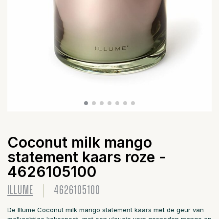
Coconut milk mango
statement kaars roze -
4626105100
ILLUME
4626105100
De Illume Coconut milk mango statement kaars met de geur van