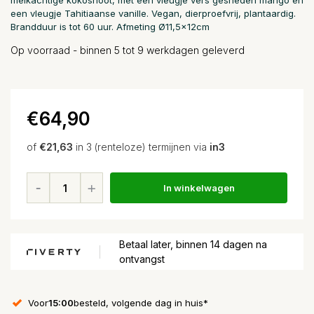
melkachtige kokosnoot, met een vleugje vers gesneden mango en
een vleugje Tahitiaanse vanille. Vegan, dierproefvrij, plantaardig.
Brandduur is tot 60 uur. Afmeting Ø11,5x12cm
Op voorraad - binnen 5 tot 9 werkdagen geleverd
€64,90
of
€21,63
in 3 (renteloze) termijnen via
in3
In winkelwagen
Betaal later, binnen 14 dagen na
ontvangst
Voor
15:00
besteld, volgende dag in huis*