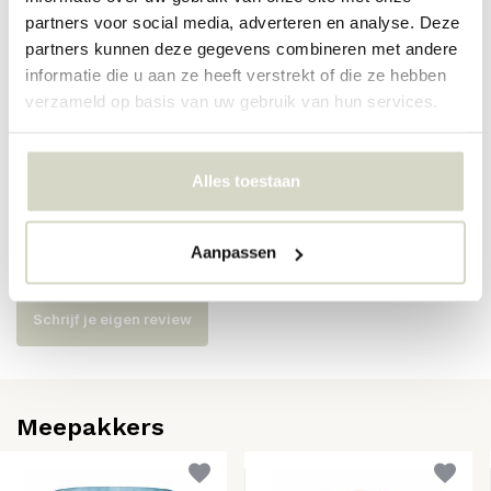
partners voor social media, adverteren en analyse. Deze
Artikelnummer
4626105100
partners kunnen deze gegevens combineren met andere
informatie die u aan ze heeft verstrekt of die ze hebben
SKU
4626105100
verzameld op basis van uw gebruik van hun services.
EAN
0644911009563
Alles toestaan
Reviews
Aanpassen
Er zijn nog geen reviews geschreven over dit product..
Schrijf je eigen review
Meepakkers