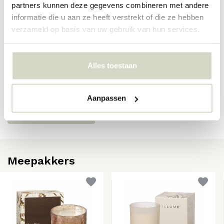
SKU
4537500500
partners kunnen deze gegevens combineren met andere
informatie die u aan ze heeft verstrekt of die ze hebben
EAN
0644911017476
verzameld op basis van uw gebruik van hun services.
Reviews
Alles toestaan
Er zijn nog geen reviews geschreven over dit product..
Aanpassen
Schrijf je eigen review
Meepakkers