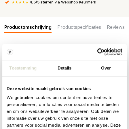
★★★★★
4,5/5 sterren
via Webshop Keurmerk
Productomschrijving
Productspecificaties
Reviews
De Illume Driftwood box kaars met de geur van citroenbloesem
gekust door oceaanmist. Vegan, dierproefvrij, plantaardig.
Brandduur is tot 50 uur. Afmeting Ø9x10,7cm
Toestemming
Details
Over
Afmeting: diameter 9 x hoogte 10,7cm
Materiaal: soja-paraffinewas, glas, lont: katoen
Kleur: wit
Deze website maakt gebruik van cookies
Overige: brandduur tot 50 uur
We gebruiken cookies om content en advertenties te
PRODUCTSPECIFICATIES
personaliseren, om functies voor social media te bieden
en om ons websiteverkeer te analyseren. Ook delen we
Artikelnummer
4537500500
informatie over uw gebruik van onze site met onze
partners voor social media, adverteren en analyse. Deze