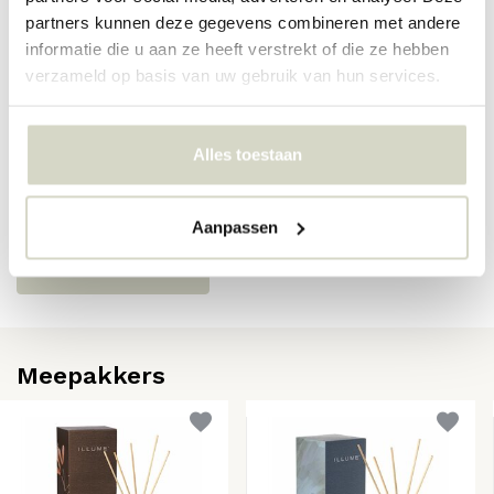
partners kunnen deze gegevens combineren met andere
SKU
4536300100
informatie die u aan ze heeft verstrekt of die ze hebben
EAN
0644911009341
verzameld op basis van uw gebruik van hun services.
Reviews
Alles toestaan
Er zijn nog geen reviews geschreven over dit product..
Aanpassen
Schrijf je eigen review
Meepakkers