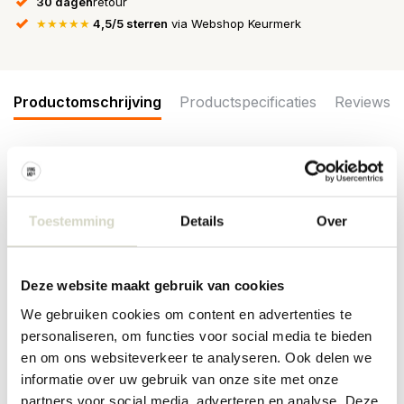
30 dagen
retour
★★★★★
4,5/5 sterren
via Webshop Keurmerk
Productomschrijving
Productspecificaties
Reviews
De Illume Terra tabac scent diffuser met de geur van pure
kasjmiermuskus, met een hart van helder tabaksblad en gekust
met zonnige zoete sinaasappel. Vegan, dierproefvrij, alcohol vrij
Toestemming
Details
Over
en een inhoud van 88,7ml. Afmeting Ø8x7cm
Afmeting: diameter 8 x hoogte 7cm
Inhoud: 88,7ml
Deze website maakt gebruik van cookies
Materiaal: geurvloeistof, glas, papier
We gebruiken cookies om content en advertenties te
PRODUCTSPECIFICATIES
personaliseren, om functies voor social media te bieden
en om ons websiteverkeer te analyseren. Ook delen we
informatie over uw gebruik van onze site met onze
Artikelnummer
4536300100
partners voor social media, adverteren en analyse. Deze