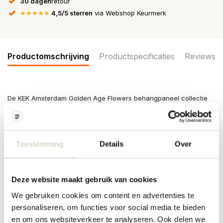
30 dagen
retour
★★★★★
4,5/5 sterren
via Webshop Keurmerk
Productomschrijving
Productspecificaties
Reviews
De KEK Amsterdam Golden Age Flowers behangpaneel collectie
bestaat uit drie losse behangbanen die samen een groot paneel
vormen van 142,5 cm breed bij 180 cm hoog. Geprint op premium
kwaliteit vliesbehang (165 grams, extra mat).
Toestemming
Details
Over
Afmeting: 142.5 x 180 cm (b x h)
Kleur: full color, extra mat
Materiaal: 165 gram vliesbehang
Deze website maakt gebruik van cookies
We gebruiken cookies om content en advertenties te
personaliseren, om functies voor social media te bieden
en om ons websiteverkeer te analyseren. Ook delen we