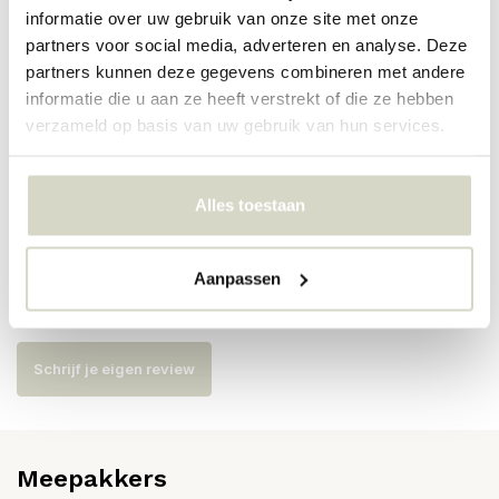
PRODUCTSPECIFICATIES
informatie over uw gebruik van onze site met onze
partners voor social media, adverteren en analyse. Deze
partners kunnen deze gegevens combineren met andere
Artikelnummer
PA-017
informatie die u aan ze heeft verstrekt of die ze hebben
SKU
verzameld op basis van uw gebruik van hun services.
EAN
Alles toestaan
Reviews
Aanpassen
Er zijn nog geen reviews geschreven over dit product..
Schrijf je eigen review
Meepakkers