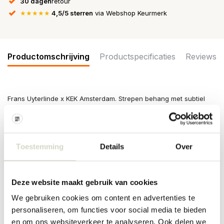
30 dagen
retour
★★★★★
4,5/5 sterren
via Webshop Keurmerk
Productomschrijving
Productspecificaties
Reviews
Frans Uyterlinde x KEK Amsterdam. Strepen behang met subtiel
kleurverloop. Door de horizontale lijnen lijkt het op een
lambrisering. Het KEK Amsterdam Gradient Stripes behang heeft
een afmeting van 97,4x280cm (2 banen).
Afmeting: 97,4 x 280 cm
Toestemming
Details
Over
Afmeting baan: 48,7 x 280cm
Aantal banen: 2
Materiaal: Supersterk vliesbehang (160 grams, mat)
Deze website maakt gebruik van cookies
Lijmadvies: Perfax Ready & Roll voor vliesbehang
Textuur: glas
We gebruiken cookies om content en advertenties te
Overige: het behang is herhaalbaar. Het behang is niet
personaliseren, om functies voor social media te bieden
afwasbaar.
en om ons websiteverkeer te analyseren. Ook delen we