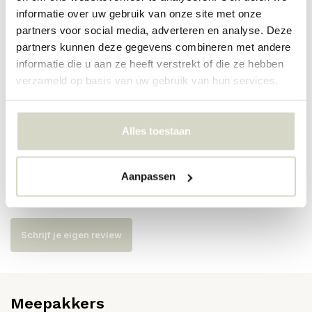
PRODUCTSPECIFICATIES
informatie over uw gebruik van onze site met onze
partners voor social media, adverteren en analyse. Deze
partners kunnen deze gegevens combineren met andere
Artikelnummer
FU-021
informatie die u aan ze heeft verstrekt of die ze hebben
verzameld op basis van uw gebruik van hun services.
SKU
EAN
Alles toestaan
Reviews
Aanpassen
Er zijn nog geen reviews geschreven over dit product..
Schrijf je eigen review
Meepakkers