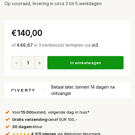
Op voorraad, levering in circa 3 tot 5 werkdagen
€140,00
of
€46,67
in 3 (renteloze) termijnen via
in3
In winkelwagen
Betaal later, binnen 14 dagen na
ontvangst
Voor
15:00
besteld, volgende dag in huis*
Gratis verzending
vanaf EUR 100,-
30 dagen
retour
★★★★★
4,5/5 sterren
via Webshop Keurmerk