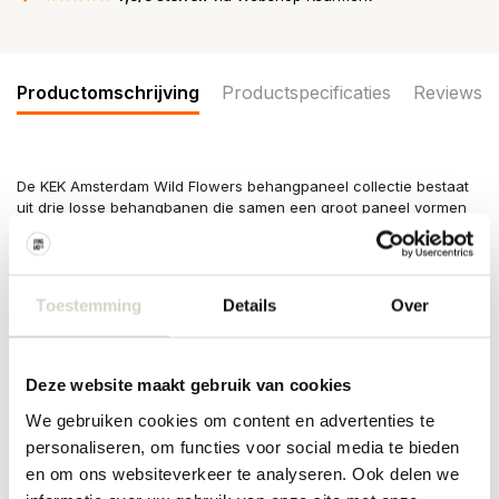
Productomschrijving
Productspecificaties
Reviews
De KEK Amsterdam Wild Flowers behangpaneel collectie bestaat
uit drie losse behangbanen die samen een groot paneel vormen
van 142,5 cm breed bij 180 cm hoog. Geprint op premium kwaliteit
vliesbehang (165 grams, extra mat).
Afmeting: 142.5 x 180 cm (b x h)
Toestemming
Details
Over
Kleur: full color, extra mat
Materiaal: 165 gram vliesbehang
Deze website maakt gebruik van cookies
We gebruiken cookies om content en advertenties te
personaliseren, om functies voor social media te bieden
PRODUCTSPECIFICATIES
en om ons websiteverkeer te analyseren. Ook delen we