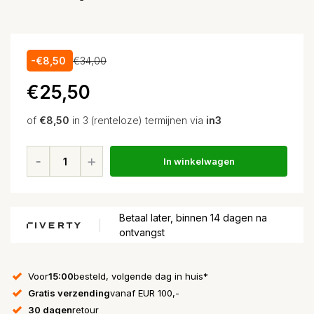
-€8,50
€34,00
€25,50
of
€8,50
in 3 (renteloze) termijnen via
in3
In winkelwagen
Betaal later, binnen 14 dagen na
ontvangst
Voor
15:00
besteld, volgende dag in huis*
Gratis verzending
vanaf EUR 100,-
30 dagen
retour