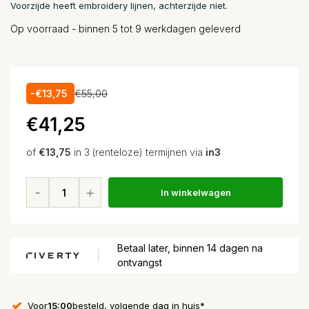
Voorzijde heeft embroidery lijnen, achterzijde niet.
Op voorraad - binnen 5 tot 9 werkdagen geleverd
-€13,75
€55,00
€41,25
of
€13,75
in 3 (renteloze) termijnen via
in3
In winkelwagen
Betaal later, binnen 14 dagen na
ontvangst
Voor
15:00
besteld, volgende dag in huis*