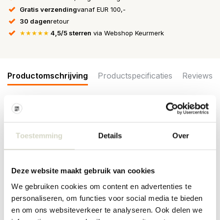
Gratis verzending
vanaf EUR 100,-
30 dagen
retour
★★★★★
4,5/5 sterren
via Webshop Keurmerk
Productomschrijving
Productspecificaties
Reviews
Heerlijk zacht kussen van het Deense interieurmerk Nordal.
Kussen is gemaakt van velvet katoen. Kussen wordt geleverd incl
Toestemming
Details
Over
vulling. Afmeting 38x63cm. Beschikbaar in verschillende kleuren.
Voorzijde heeft embroidery lijnen, achterzijde niet.
Maat: 38x63cm
Deze website maakt gebruik van cookies
Materiaal: velvet katoen
Kleur: donkerblauw
We gebruiken cookies om content en advertenties te
Overige: wasmachine was 30 graden
personaliseren, om functies voor social media te bieden
PRODUCTSPECIFICATIES
en om ons websiteverkeer te analyseren. Ook delen we