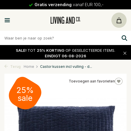
Gratis verzending
vanaf EUR 100,-
SALE!
TOT
25% KORTING
OP GESELECTEERDE ITEMS.
EINDIGT 06-08-2026
Terug
Home
Castor kussen incl vulling - d...
Toevoegen aan favorieten
25%
sale