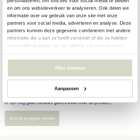
personaliseren, om functies voor social media te bieden
en om ons websiteverkeer te analyseren. Ook delen we
informatie over uw gebruik van onze site met onze
PRODUCTSPECIFICATIES
partners voor social media, adverteren en analyse. Deze
partners kunnen deze gegevens combineren met andere
Artikelnummer
60052
informatie die u aan ze heeft verstrekt of die ze hebben
verzameld op basis van uw gebruik van hun services.
SKU
EAN
5708309175935
Alles toestaan
Reviews
Aanpassen
Er zijn nog geen reviews geschreven over dit product..
Schrijf je eigen review