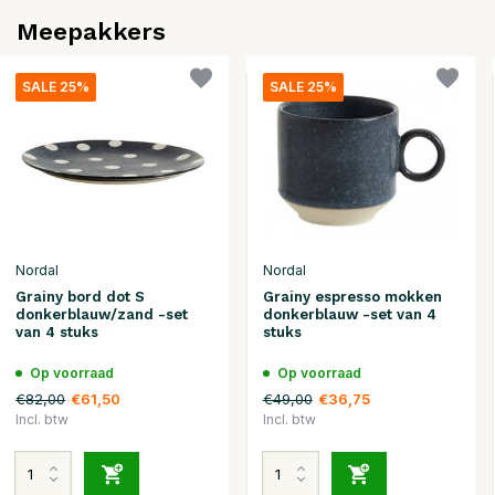
Meepakkers
SALE 25%
SALE 25%
Nordal
Nordal
Grainy bord dot S
Grainy espresso mokken
donkerblauw/zand -set
donkerblauw -set van 4
van 4 stuks
stuks
Op voorraad
Op voorraad
€82,00
€49,00
€61,50
€36,75
Incl. btw
Incl. btw