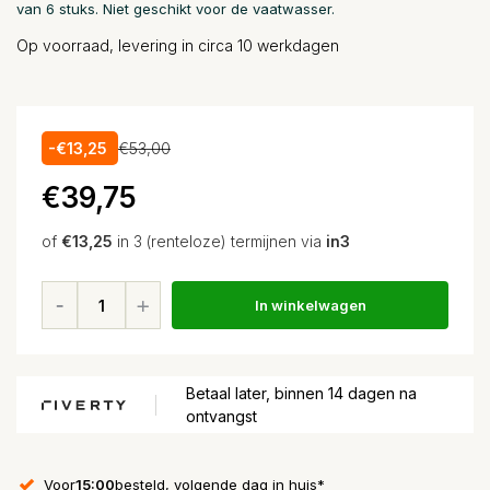
van 6 stuks. Niet geschikt voor de vaatwasser.
Op voorraad, levering in circa 10 werkdagen
-€13,25
€53,00
€39,75
of
€13,25
in 3 (renteloze) termijnen via
in3
In winkelwagen
Betaal later, binnen 14 dagen na
ontvangst
Voor
15:00
besteld, volgende dag in huis*