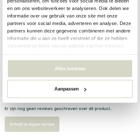
personaliseren, om functies voor social media te bieden
en om ons websiteverkeer te analyseren. Ook delen we
informatie over uw gebruik van onze site met onze
PRODUCTSPECIFICATIES
partners voor social media, adverteren en analyse. Deze
partners kunnen deze gegevens combineren met andere
informatie die u aan ze heeft verstrekt of die ze hebben
Artikelnummer
60041
verzameld op basis van uw gebruik van hun services.
SKU
Alles toestaan
EAN
5708309175614
Aanpassen
Reviews
Er zijn nog geen reviews geschreven over dit product..
Schrijf je eigen review